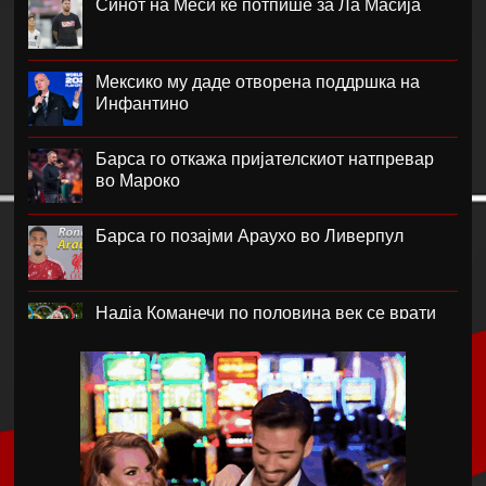
Синот на Меси ќе потпише за Ла Масија
Мексико му даде отворена поддршка на
Инфантино
Барса го откажа пријателскиот натпревар
во Мароко
Барса го позајми Араухо во Ливерпул
Надја Команечи по половина век се врати
во Монтреал
ФК Пелистер со заштитен бренд по 81
година постоење !
Артета: Мојот Арсенал учи од грешките