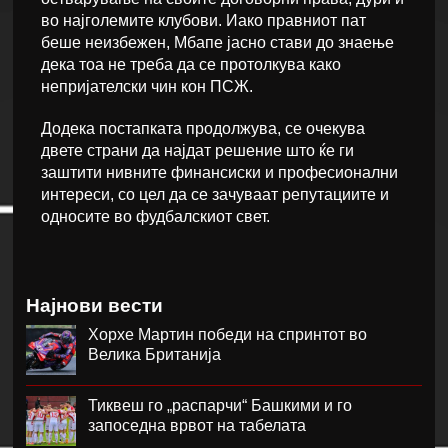
во најголемите клубови. Иако правниот пат
беше неизбежен, Мбапе јасно стави до знаење
дека тоа не треба да се протолкува како
непријателски чин кон ПСЖ.
Додека постапката продолжува, се очекува
двете страни да најдат решение што ќе ги
заштити нивните финансиски и професионални
интереси, со цел да се зачуваат репутациите и
односите во фудбалскиот свет.
Најнови вести
Хорхе Мартин победи на спринтот во
Велика Британија
Тиквеш го „распарчи“ Башкими и го
запоседна врвот на табелата