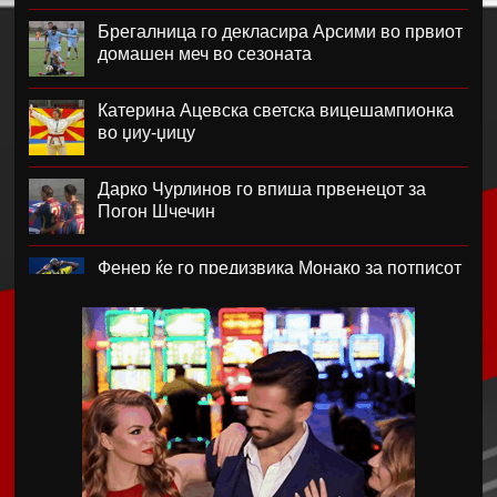
Брегалница го декласира Арсими во првиот
домашен меч во сезоната
Катерина Ацевска светска вицешампионка
во џиу-џицу
Дарко Чурлинов го впиша првенецот за
Погон Шчечин
Фенер ќе го предизвика Монако за потписот
на Лукаку
Челзи убедливо го надигра Милан во
Австралија
Кенан Јилдиз на листата на желби на
Арсенал