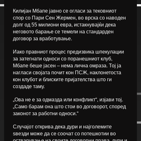
Килијан Мбапе јавно се огласи за тековниот
спор со Пари Сен Жермен, во врска со наводен
долг од 55 милиони евра, истакнувајќи дека
неговото барање се темели на стандарден
договор за вработување.
Иако правниот процес предизвика шпекулации
за затегнати односи со поранешниот клуб,
Мбапе беше јасен – нема лична омраза. Тој ја
нагласи својата почит кон ПСЖ, наклонетоста
кон клубот и блиските пријателства што ги
создаде таму.
„Ова не е за одмазда или конфликт“, изјави тој.
„Само барам она што стои во договорот, според
законот за работни односи.“
Случајот открива дека дури и најголемите
ѕвезди може да се соочат со потешкотии во
остварување на своите договорни права, дури и