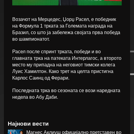
Возачот на Мерцедес, Џорџ Расел, е победник
на Формула 1 трката за Големата награда на
Бразил, со што ја забележа својата прва победа
во шампионатот.
Расел после спринт трката, победи и во
главната трка на патеката Интерлагос, а второто
место му припадна на неговиот тимски колега
Луис Хамилтон. Како трет на целта пристигна
Карлос Саинц од Ферари.
Последната трка во сезоната се вози наредната
недела во Абу Даби.
Најнови вести
Магнес Аклиуш официјално претставен во