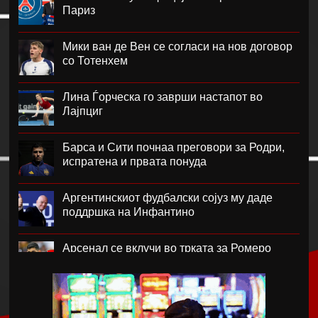
Париз
Мики ван де Вен се согласи на нов договор
со Тотенхем
Лина Ѓорческа го заврши настапот во
Лајпциг
Барса и Сити почнаа преговори за Родри,
испратена и првата понуда
Аргентинскиот фудбалски сојуз му даде
поддршка на Инфантино
Арсенал се вклучи во трката за Ромеро
ПСЖ го купи најдобриот фудбалер на
Монако