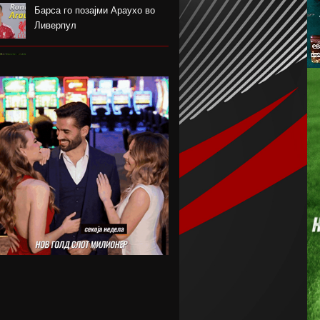
Барса го позајми Араухо во
Ливерпул
Надја Команечи по половина
век се врати во Монтреал
ФК Пелистер со заштитен
бренд по 81 година постоење !
Артета: Мојот Арсенал учи од
грешките
Лука Зидан се раздели со
Гранада
Џеронимо Рули е нов втор
голман на Сити
Струшкиот турнир спремен за