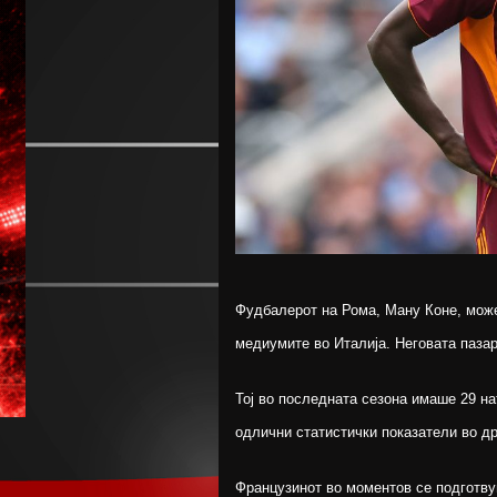
Фудбалерот на Рома, Ману Коне, може
медиумите во Италија. Неговата пазар
Тој во последната сезона имаше 29 на
одлични статистички показатели во д
Французинот во моментов се подготвув