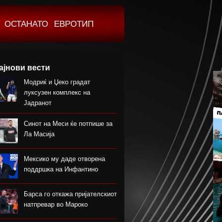
ОСТАНАТО
ЕВРОТИП
ајнови вести
Модриќ и Џеко градат
луксузен комплекс на
Јадранот
Синот на Меси ќе потпише за
Ла Масија
Мексико му даде отворена
поддршка на Инфантино
Барса го откажа пријателскиот
натпревар во Мароко