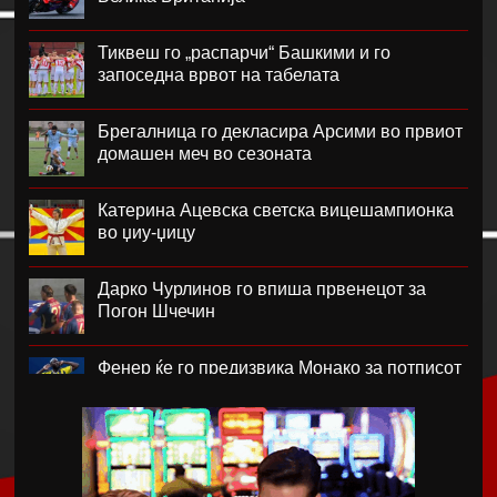
Тиквеш го „распарчи“ Башкими и го
запоседна врвот на табелата
Брегалница го декласира Арсими во првиот
домашен меч во сезоната
Катерина Ацевска светска вицешампионка
во џиу-џицу
Дарко Чурлинов го впиша првенецот за
Погон Шчечин
Фенер ќе го предизвика Монако за потписот
на Лукаку
Челзи убедливо го надигра Милан во
Австралија