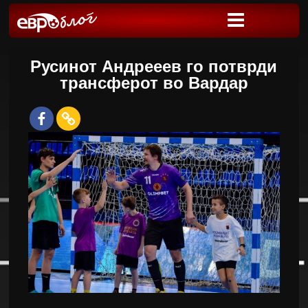
Русинот Андрееев го потврди
трансферот во Вардар