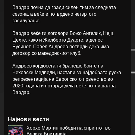
Вардар почна да гради силен тим за следната
сезона, а веќе е потврдено четвртото
засилување.
Вардар веќе ги договори Божо Анѓелиќ, Нејц
Цехте, како и Жилберто Дуарте, а денес
Русинот Павел Андреев потврди дека има
договор со македонскиот клуб.
Андреев кој досега ги бранеше боите на
Чеховски Медведи, настапи за најдобрата руска
репрезентација на Европското првенство во
2020 година и потврди дека веќе потпишал за
Вардар.
Најнови вести
Хорхе Мартин победи на спринтот во
Велика Британија