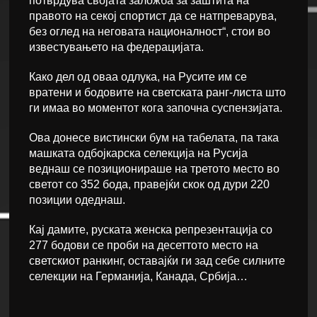
потврдува својата заложба за заштита на
правото на секој спортист да се натпреварува,
без оглед на неговата националност“, стои во
известувањето на федерацијата.
Како дел од оваа одлука, на Русите им се
вратени и бодовите на светската ранг-листа што
ги имаа во моментот кога започна суспензијата.
Ова донесе вистински бум на табелата, па така
машката одбојкарска селекција на Русија
веднаш се позиционираше на третото место во
светот со 352 бода, правејќи скок од дури 220
позиции одеднаш.
Кај дамите, руската женска репрезентација со
277 бодови се проби на десеттото место на
светскиот ранкинг, оставајќи ги зад себе силните
селекции на Германија, Канада, Србија…