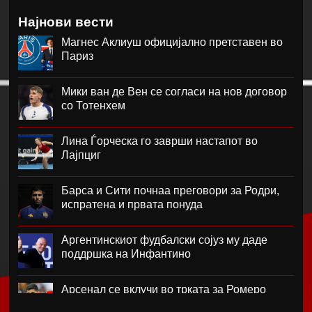
Најнови вести
Магнес Аклиуш официјално претставен во
Париз
Мики ван де Вен се согласи на нов договор
со Тотенхем
Лина Ѓорческа го заврши настапот во
Лајпциг
Барса и Сити почнаа преговори за Родри,
испратена и првата понуда
Аргентинскиот фудбалски сојуз му даде
поддршка на Инфантино
Арсенал се вклучи во трката за Ромеро