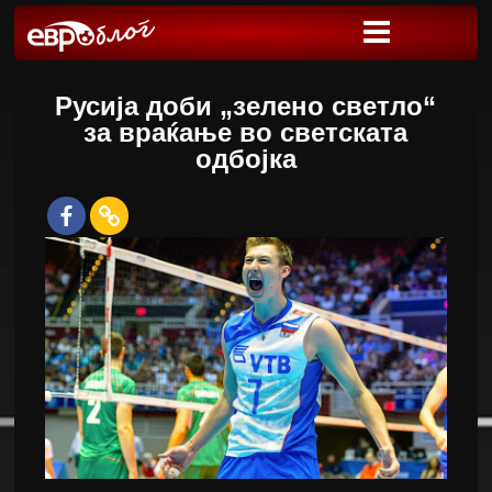
Русија доби „зелено светло“
за враќање во светската
одбојка