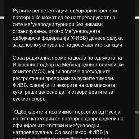
Руските репрезентации, одбојкари и тренери
повторно ќе можат да се натпреваруваат на
сите меѓународни турнири без никакви
ограничувања, откако Меѓународната
одбојкарска федерација (ФИВБ) донесе одлука
за целосно укинување на досегашните санкции.
Оваа радикална промена доаѓа по одлуката на
Извршниот одбор на Меѓународниот олимписки
комитет (МОК), кој ги повлече претходните
рестриктивни препораки за руските тимови.
ФИВБ, следејќи ги чекорите на олимписката
куќа, реши целосно да ги отвори вратите за
рускиот спорт.
„Одбојкарите и техничкиот персонал од Русија
во сите категории се повторно добредојдени на
официјалните светски и меѓународни
натпреварувања. Со овој чекор, ФИВБ ја