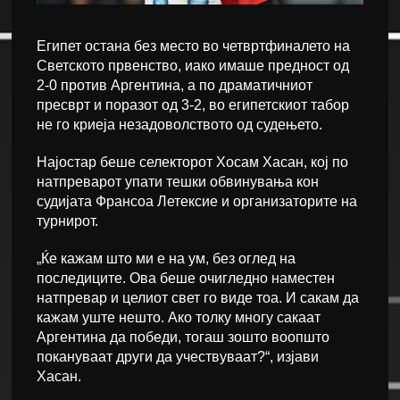
Египет остана без место во четвртфиналето на
Светското првенство, иако имаше предност од
2-0 против Аргентина, а по драматичниот
пресврт и поразот од 3-2, во египетскиот табор
не го криеја незадоволството од судењето.
Најостар беше селекторот Хосам Хасан, кој по
натпреварот упати тешки обвинувања кон
судијата Франсоа Летексие и организаторите на
турнирот.
„Ќе кажам што ми е на ум, без оглед на
последиците. Ова беше очигледно наместен
натпревар и целиот свет го виде тоа. И сакам да
кажам уште нешто. Ако толку многу сакаат
Аргентина да победи, тогаш зошто воопшто
покануваат други да учествуваат?“, изјави
Хасан.