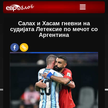
Салах и Хасам гневни на
судијата Летексие по мечот со
Аргентина