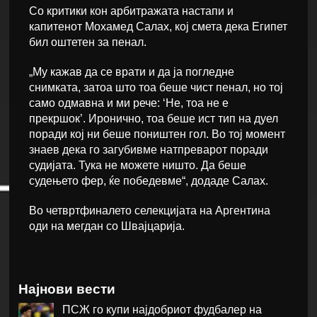
Со критики кон арбитражата настапи и
капитенот Мохамед Салах, кој смета дека Египет
бил оштетен за пенал.
„Му кажав да се врати и да ја погледне
снимката, затоа што тоа беше чист пенал, но тој
само одмавна и ми рече: ‘Не, тоа не е
прекршок’. Иронично, тоа беше ист тип на дуел
поради кој ни беше поништен гол. Во тој момент
знаев дека го загубивме натпреварот поради
судијата. Тука не можете ништо. Да беше
судењето фер, ќе победевме“, додаде Салах.
Во четвртфиналето селекцијата на Аргентина
оди на мегдан со Швајцарија.
Најнови вести
ПСЖ го купи најдобриот фудбалер на