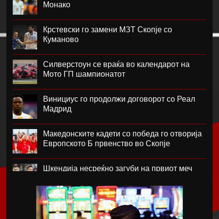
Монако
Крстевски го замени МЗТ Скопје со
Куманово
Силверстоун се враќа во календарот на
Мото ГП шампионатот
Винициус го продолжи договорот со Реал
Мадрид
Македонските кадети со победа го отворија
Европското Б првенство во Скопје
Шкендија несреќно загуби на првиот меч
против Хибернијан
Реал го официјализира рекордниот
трансфер на Диоманде