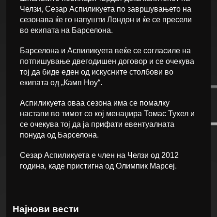
Челзи, Сезар Аспиликуета по завршувањето на
сезонава ќе го напушти Лондон и ќе се пресели
во екипата на Барселона.
Барселона и Аспиликуета веќе се согласиле на
потпишување двегодишен договор и се очекува
тој да биде еден од искусните столбови во
екипата од „Камп Ноу“.
Аспиликуета оваа сезона има се помалку
настапи во тимот со кој менаџира Томас Тухел и
се очекува тој да ја прифати евентуалната
понуда од Барселона.
Сезар Аспиликуета е член на Челзи од 2012
година, каде пристигна од Олимпик Марсеј.
Најнови вести