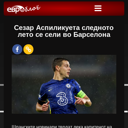
Сезар Аспиликуета следното
лето се сели во Барселона
Шпанските новинари тврдат дека капитенот на