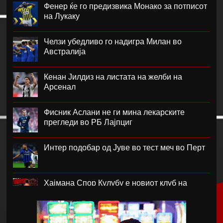
Фенер ќе го предизвика Монако за потписот
на Лукаку
Челзи убедливо го надигра Милан во
Австралија
Кенан Јилдиз на листата на желби на
Арсенал
Фисник Аслани не ги мина лекарските
прегледи во РБ Лајпциг
Интер подобар од Јуве во тест меч во Перт
Хајмана Спор Кулубу е новиот клуб на
Александра Марковска
Модриќ и Џеко градат луксузен комплекс на