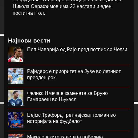
Никола Серафимов има 22 настапи и еден
постигнат гол.
Најнови вести
Пеп Чаварија од Рајо пред потпис со Челзи
Рајндерс е приоритет на Јуве во летниот
преоден рок
Феликс Нмеча е замената за Бруно
Гимараеш во Њукасл
Џејмс Трафорд трет најскап голман во
историјата на фудбалот
Македонските кадети ја победија