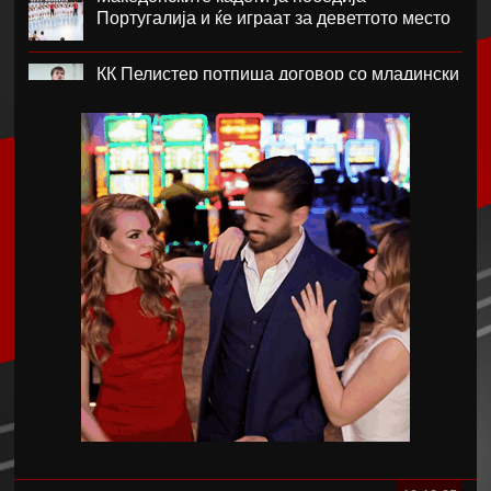
Португалија и ќе играат за деветтото место
КК Пелистер потпиша договор со младински
репрезентативец
Магнес Аклиуш официјално претставен во
Париз
Мики ван де Вен се согласи на нов договор
со Тотенхем
Лина Ѓорческа го заврши настапот во
Лајпциг
Барса и Сити почнаа преговори за Родри,
испратена и првата понуда
Аргентинскиот фудбалски сојуз му даде
поддршка на Инфантино