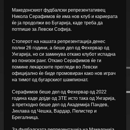
Македонскиот фудбалски репрезентативец
Никола Серафимов ќе има нов клуб и кариерата
ќе ја продолжи во Бугарија, каде треба да
потпише за Левски Софија.
Стоперот на нашата репрезентација денес
полни 26 години, а беше дел од Фехервар од
Унгарија, но си заминува откако клубот испадна
во понизок ранг. Откако Серафимов ќе ги
помине лекарските прегледи во Левски
официјално ќе биде промовиран како нов играч
на тимот од бугарскиот шампионат.
Серафимов беше дел од Фехервар од 2022
година каде дојде од ЗТЕ исто така од Унгарија,
а претходно беше дел од Академија Пандев,
Јихлава од Чешка, Вардар, Пелистер и
Брегалница.
За фудбалската репрезентација на Македонија,