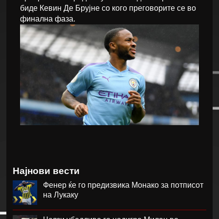
биде Кевин Де Брујнe со кого преговорите се во
финална фаза.
Најнови вести
Фенер ќе го предизвика Монако за потписот
на Лукаку