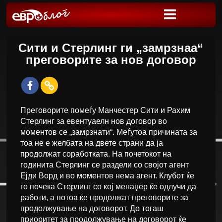
Сити и Стерлинг ги „замрзнаа“
преговорите за нов договор
Преговорите помеѓу Манчестер Сити и Рахим
Стерлинг за евентуаелн нов договор во
моментов се „замрзнати“. Меѓутоа причината за
тоа не е желбата на двете страни да ја
продолжат соработката. На почетокот на
годинита Стерлинг се раздели со својот агент
Ејди Ворд и во моментов нема агент. Клубот ќе
го почека Стерлинг со кој менаџер ќе одлучи да
работи, а потоа ќе продолжат преговорите за
продолжување на договорот. До тогаш
приоритет за продолжување на договорот ќе