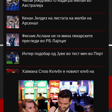
Челзи убедливо го надигра Милан во
Австралија
Кенан Јилдиз на листата на желби на
Арсенал
Фисник Аслани не ги мина лекарските
прегледи во РБ Лајпциг
Интер подобар од Јуве во тест меч во Перт
Хајмана Спор Кулубу е новиот клуб на
Александра Марковска
Модриќ и Џеко градат луксузен комплекс на
Јадранот
Синот на Меси ќе потпише за Ла Масија