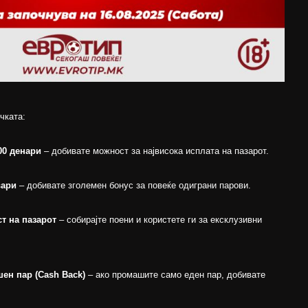
чката:
00 денари
– добивате можност за највисока исплата на пазарот.
вари
– добивате зголемен бонус за повеќе одиграни парови.
т на пазарот
– собирајте поени и користете ги за ексклузивни
шен пар (Cash Back)
– ако промашите само еден пар, добивате