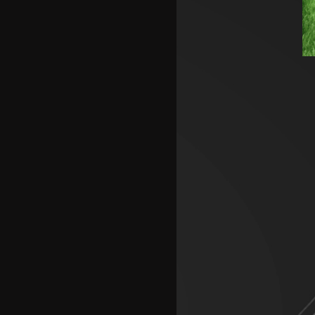
Македонските кадети со
победа го отворија Европското
Б првенство во Скопје
Шкендија несреќно загуби на
првиот меч против Хибернијан
Реал го официјализира
рекордниот трансфер на
Диоманде
Томас Волкап преговара со
Дубаи
Перишиќ дал согласност за
враќање во Интер