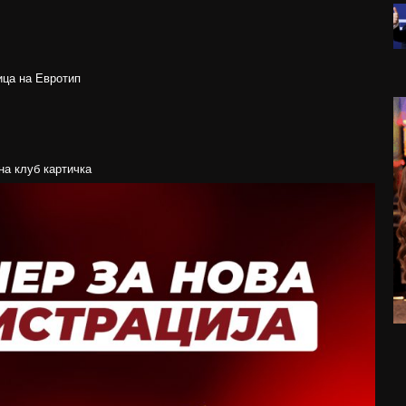
ица на Евротип
на клуб картичка