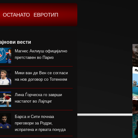
ОСТАНАТО
ЕВРОТИП
ајнови вести
Магнес Аклиуш официјално
претставен во Париз
Мики ван де Вен се согласи
на нов договор со Тотенхем
Лина Ѓорческа го заврши
настапот во Лајпциг
Барса и Сити почнаа
преговори за Родри,
испратена и првата понуда