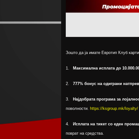
Зошто да ја имате Евротип Клуб карти
1.
Максимална исплата до 10.000.0
2.
777% бонус на одиграни натпре
3.
Најдобрата програма за лојалнос
поволности.
https://ksgroup.mk/loyalty/
4.
Исплата на тикет со еден прома
поврат на средства.