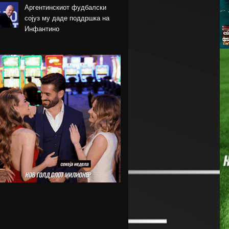
Аргентинскиот фудбалски
сојуз му даде поддршка на
Инфантино
Арсенал се вклучи во трката
за Ромеро
ПСЖ го купи најдобриот
фудбалер на Монако
Крстевски го замени МЗТ
Скопје со Куманово
Силверстоун се враќа во
календарот на Мото ГП
шампионатот
Винициус го продолжи
договорот со Реал Мадрид