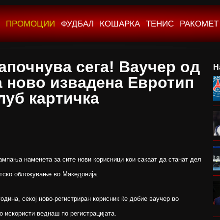
ПРОМОЦИИ
ФУДБАЛ
КОШАРКА
ТЕНИС
РАКОМЕТ
започнува сега! Ваучер од
Н
а ново извадена Евротип
луб картичка
ампања наменета за сите нови корисници кои сакаат да станат дел
тско обложување во Македонија.
година, секој ново-регистриран корисник ќе добие ваучер во
го искористи веднаш по регистрацијата.