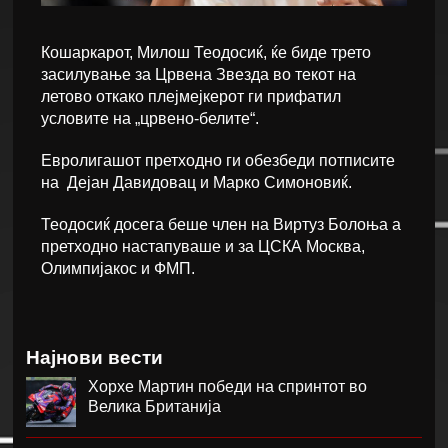
Кошаркарот, Милош Теодосиќ, ќе биде трето
засилување за Црвена Звезда во текот на
летово откако плејмејкерот ги прифатил
условите на „црвено-белите“.
Евролигашот претходно ги обезбеди потписите
на Дејан Давидовац и Марко Симоновиќ.
Теодосиќ досега беше член на Виртуз Болоња а
претходно настапуваше и за ЦСКА Москва,
Олимпијакос и ФМП.
Најнови вести
Хорхе Мартин победи на спринтот во
Велика Британија