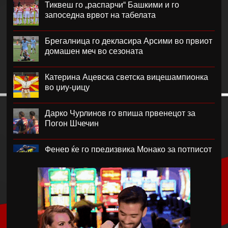
Тиквеш го „распарчи“ Башкими и го
запоседна врвот на табелата
Брегалница го декласира Арсими во првиот
домашен меч во сезоната
Катерина Ацевска светска вицешампионка
во џиу-џицу
Дарко Чурлинов го впиша првенецот за
Погон Шчечин
Фенер ќе го предизвика Монако за потписот
на Лукаку
Челзи убедливо го надигра Милан во
Австралија
Кенан Јилдиз на листата на желби на