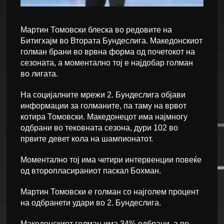
Мартин Томовски блеска во редовите на
Битигхајм во Втората Бундеслига. Македонскиот
голман брани во врвна форма од почетокот на
сезоната, а моментално тој е најдобар голман
во лигата.
На социјалните мрежи 2. Бундеслига објави
информации за голманите, па таму на врвот
котира Томовски. Македонецот има најмногу
одбрани во тековната сезона, дури 102 во
првите девет кола на шампионатот.
Моментално тој има четири интервенции повеќе
од второпласираниот паскал Бохман.
Мартин Томовски е голман со најголем процент
на одбранети удари во 2. Бундеслига.
Македонскиот голман има 34% одбрани, а по