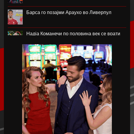
Барса го позајми Араухо во Ливерпул
Надја Команечи по половина век се врати
во Монтреал
ФК Пелистер со заштитен бренд по 81
година постоење !
Артета: Мојот Арсенал учи од грешките
Лука Зидан се раздели со Гранада
Џеронимо Рули е нов втор голман на Сити