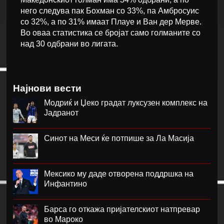
него следува пак Бохман со 33%, па Амбросуис
со 32%, а по 31% имаат Плауе и Ван дер Мерве.
Во оваа статистика се бројат само голманите со
над 30 одбрани во лигата.
Најнови вести
Модриќ и Џеко градат луксузен комплекс на
Јадранот
Синот на Меси ќе потпише за Ла Масија
Мексико му даде отворена поддршка на
Инфантино
Барса го откажа пријателскиот натпревар
во Мароко