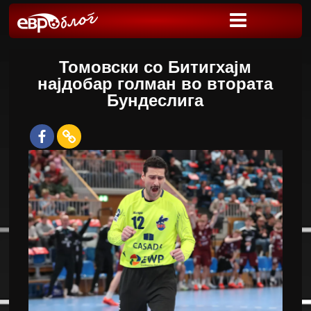
Томовски со Битигхајм
најдобар голман во втората
Бундеслига