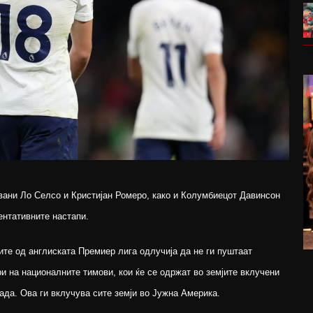
овани Ло Селсо и Кристијан Ромеро, како и Колумбиецот Давинсон
ентативните настапи.
ите од англиската Премиер лига одлучија да не ги пуштаат
и на националните тимови, кои ќе се одржат во земјите вклучени
лада. Ова ги вклучува сите земји во Јужна Америка.