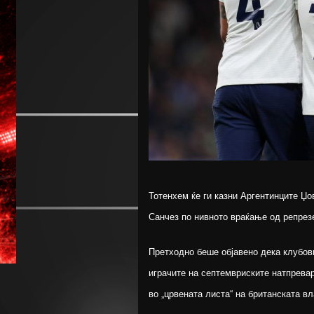
Тотенхем ќе ги казни Аргентинците Џ
Санчез по нивното враќање од репрез
Претходно беше објавено дека клубов
играчите на септемвриските натпревар
во „црвената листа“ на британската в