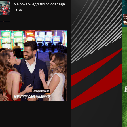
Мајорка убедливо го совлада
ПСЖ
Американецот МекДауел
потпиша за Пелистер
Проблемите надминати, Реал
го договори Диоманде
Мекгрегор: Моето колено е
уништено
Германецот Јаисле е нов
менаџер на Њукасл
Пелистер ги продолжи
договорите со Созовски и
Марковски