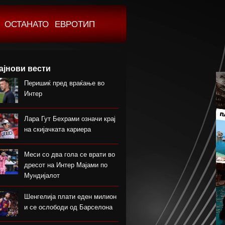
ОСТАНАТО
ЕВРОТИП
ајнови вести
Перишиќ пред враќање во
Интер
Лара Гут Бехрами означи крај
на скијачката кариера
Меси со два гола се врати во
дресот на Интер Мајами по
Мундијалот
Шенгелија плати еден милион
и се ослободи од Барселона