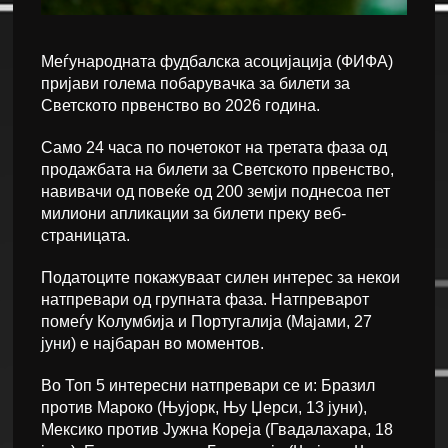
Меѓународната фудбалска асоцијација (ФИФА)
пријави голема побарувачка за билети за
Светското првенство во 2026 година.
Само 24 часа по почетокот на третата фаза од
продажбата на билети за Светското првенство,
навивачи од повеќе од 200 земји поднесоа пет
милиони апликации за билети преку веб-
страницата.
Податоците покажуваат силен интерес за некои
натпревари од групната фаза. Натпреварот
помеѓу Колумбија и Португалија (Мајами, 27
јуни) е најбаран во моментов.
Во Топ 5 интересни натпревари се и: Бразил
против Мароко (Њујорк, Њу Џерси, 13 јуни),
Мексико против Јужна Кореја (Гвадалахара, 18