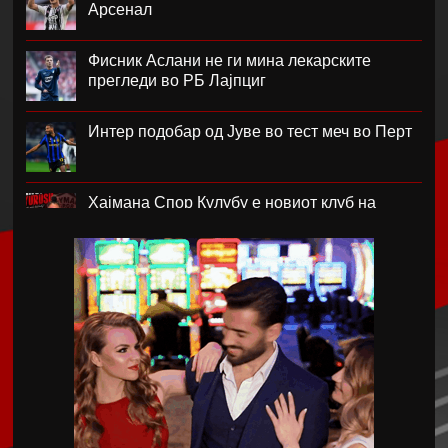
Арсенал
Фисник Аслани не ги мина лекарските
прегледи во РБ Лајпциг
Интер подобар од Јуве во тест меч во Перт
Хајмана Спор Кулубу е новиот клуб на
Александра Марковска
Модриќ и Џеко градат луксузен комплекс на
Јадранот
Синот на Меси ќе потпише за Ла Масија
Мексико му даде отворена поддршка на
Инфантино