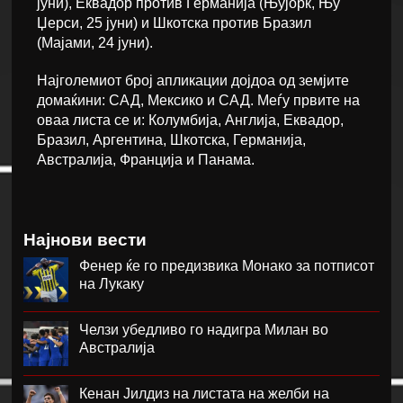
јуни), Еквадор против Германија (Њујорк, Њу
Џерси, 25 јуни) и Шкотска против Бразил
(Мајами, 24 јуни).
Најголемиот број апликации дојдоа од земјите
домаќини: САД, Мексико и САД. Меѓу првите на
оваа листа се и: Колумбија, Англија, Еквадор,
Бразил, Аргентина, Шкотска, Германија,
Австралија, Франција и Панама.
Најнови вести
Фенер ќе го предизвика Монако за потписот
на Лукаку
Челзи убедливо го надигра Милан во
Австралија
Кенан Јилдиз на листата на желби на