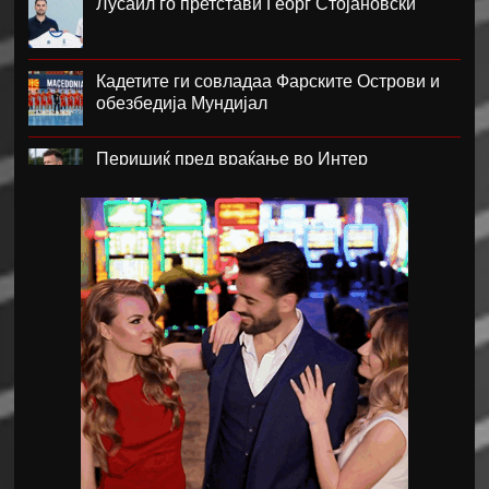
Лусаил го претстави Георг Стојановски
Кадетите ги совладаа Фарските Острови и
обезбедија Мундијал
Перишиќ пред враќање во Интер
Лара Гут Бехрами означи крај на скијачката
кариера
Меси со два гола се врати во дресот на
Интер Мајами по Мундијалот
Шенгелија плати еден милион и се
ослободи од Барселона
Мајорка убедливо го совлада ПСЖ