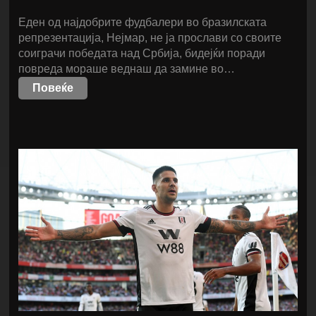
Еден од најдобрите фудбалери во бразилската
репрезентација, Нејмар, не ја прослави со своите
соиграчи победата над Србија, бидејќи поради
повреда мораше веднаш да замине во…
Повеќе