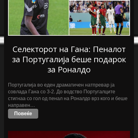
Селекторот на Гана: Пеналот
за Португалија беше подарок
за Роналдо
Португалија во еден драматичен натпревар ја
совлада Гана со 3-2. До водство Португалците
стигнаа со гол од пенал на Роналдо врз кого и беше
направен…
Повеќе