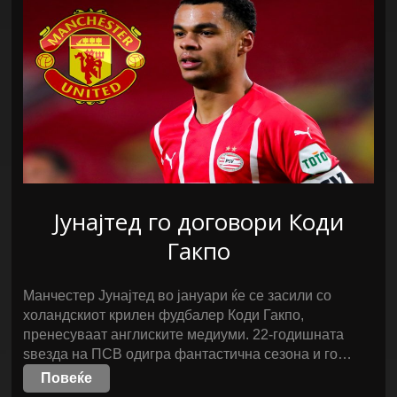
Јунајтед го договори Коди
Гакпо
Манчестер Јунајтед во јануари ќе се засили со
холандскиот крилен фудбалер Коди Гакпо,
пренесуваат англиските медиуми. 22-годишната
ѕвезда на ПСВ одигра фантастична сезона и го…
Повеќе