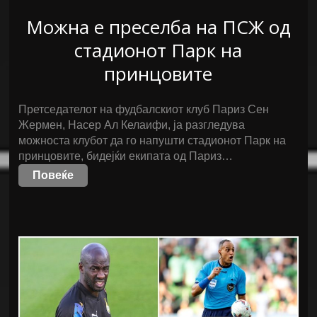
Можна е преселба на ПСЖ од
стадионот Парк на
принцовите
Претседателот на фудбалскиот клуб Париз Сен
Жермен, Насер Ал Келаифи, ја разгледува
можноста клубот да го напушти стадионот Парк на
принцовите, бидејќи екипата од Париз…
Повеќе