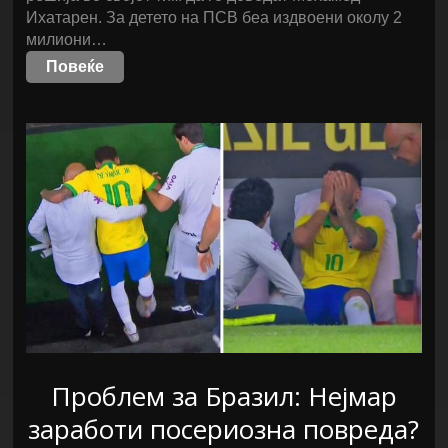
Ихатарен. За детето на ПСВ беа издвоени околу 2
милиони…
Повеќе
Проблем за Бразил: Нејмар
заработи посериозна повреда?