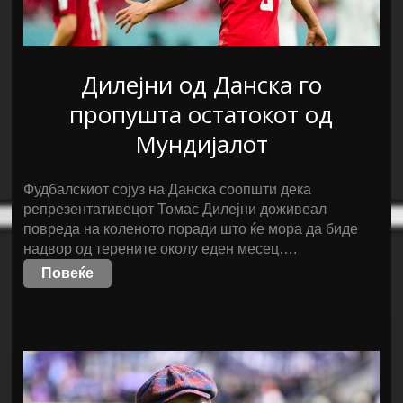
Дилејни од Данска го
пропушта остатокот од
Мундијалот
Фудбалскиот сојуз на Данска соопшти дека
репрезентативецот Томас Дилејни доживеал
повреда на коленото поради што ќе мора да биде
надвор од терените околу еден месец….
Повеќе