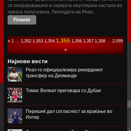
со опоравувањето и серијата неуспешни настапи во
првата полусезона. Легендата на Реал…
Повеќе
1,355
«
1
…
1,352
1,353
1,354
1,356
1,357
1,358
…
2,099
»
Најнови вести
Реал го официјализира рекордниот
трансфер на Диоманде
Томас Волкап преговара со Дубаи
Перишиќ дал согласност за враќање во
Интер