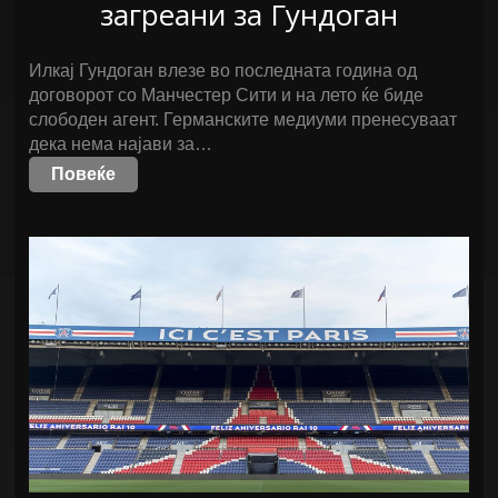
загреани за Гундоган
Илкај Гундоган влезе во последната година од
договорот со Манчестер Сити и на лето ќе биде
слободен агент. Германските медиуми пренесуваат
дека нема најави за…
Повеќе