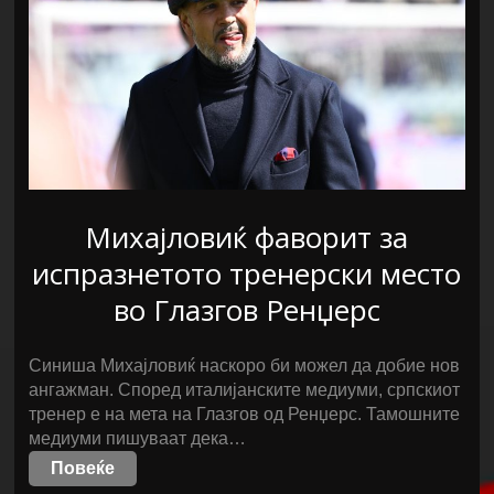
Михајловиќ фаворит за
испразнетото тренерски место
во Глазгов Ренџерс
Синиша Михајловиќ наскоро би можел да добие нов
ангажман. Според италијанските медиуми, српскиот
тренер е на мета на Глазгов од Ренџерс. Тамошните
медиуми пишуваат дека…
Повеќе