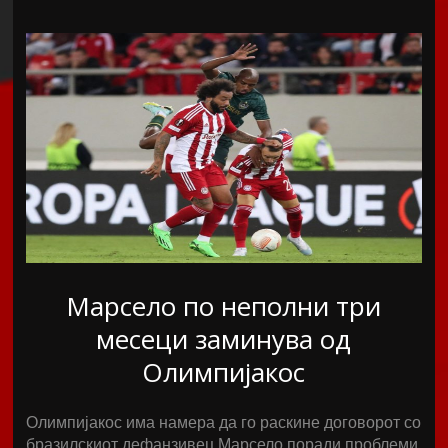
Марсело по неполни три
месеци заминува од
Олимпијакос
Олимпијакос има намера да го раскине договорот со
бразилскиот дефанзивец Марсело поради проблеми