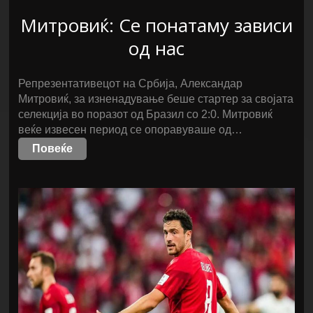
Митровиќ: Се понатаму зависи
од нас
Репрезентативецот на Србија, Александар
Митровиќ, за изненадување беше стартер за својата
селекција во поразот од Бразил со 2:0. Митровиќ
веќе извесен период се опоравуваше од…
Повеќе