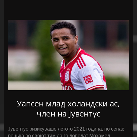
Уапсен млад холандски ас,
член на Јувентус
Јувентус ризикуваше летото 2021 година, но сепак
решија во својот тим да го доведат Мохамед