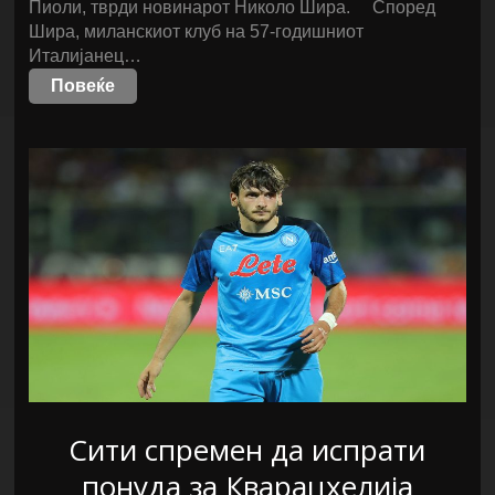
Пиоли, тврди новинарот Николо Шира. Според
Шира, миланскиот клуб на 57-годишниот
Италијанец…
Повеќе
Сити спремен да испрати
понуда за Кварацхелија