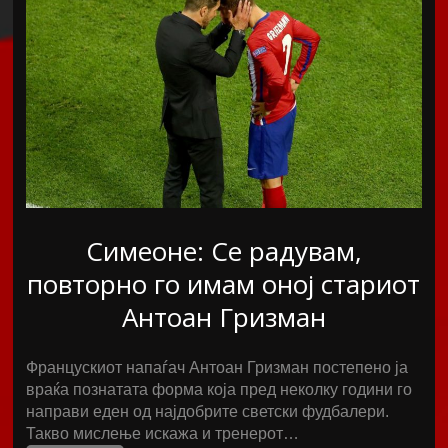
Симеоне: Се радувам,
повторно го имам оној стариот
Антоан Гризман
Францускиот напаѓач Антоан Гризман постепено ја
враќа познатата форма која пред неколку години го
направи еден од најдобрите светски фудбалери.
Такво мислење искажа и тренерот…