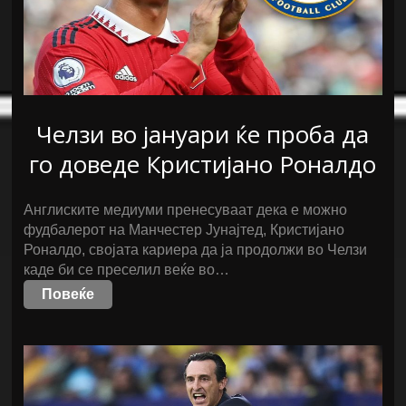
Челзи во јануари ќе проба да
го доведе Кристијано Роналдо
Англиските медиуми пренесуваат дека е можно
фудбалерот на Манчестер Јунајтед, Кристијано
Роналдо, својата кариера да ја продолжи во Челзи
каде би се преселил веќе во…
Повеќе