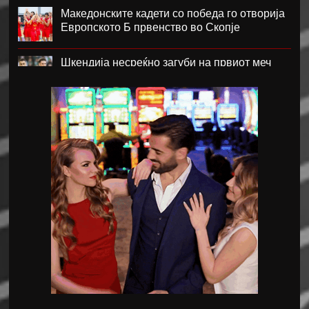
Македонските кадети со победа го отворија
Европското Б првенство во Скопје
Шкендија несреќно загуби на првиот меч
против Хибернијан
Реал го официјализира рекордниот
трансфер на Диоманде
Томас Волкап преговара со Дубаи
Перишиќ дал согласност за враќање во
Интер
Лусаил го претстави Георг Стојановски
Кадетите ги совладаа Фарските Острови и