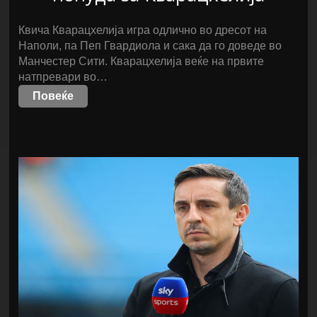
Квича Кварацхелија игра одлично во дресот на
Наполи, па Пеп Гвардиола и сака да го доведе во
Манчестер Сити. Кварацхелија веќе на првите
натпревари во…
Повеќе