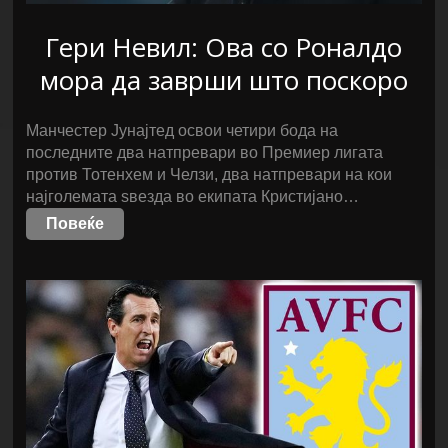
Гери Невил: Ова со Роналдо
мора да заврши што поскоро
Манчестер Јунајтед освои четири бода на
последните два натпревари во Премиер лигата
против Тотенхем и Челзи, два натпревари на кои
најголемата ѕвезда во екипата Кристијано…
Повеќе