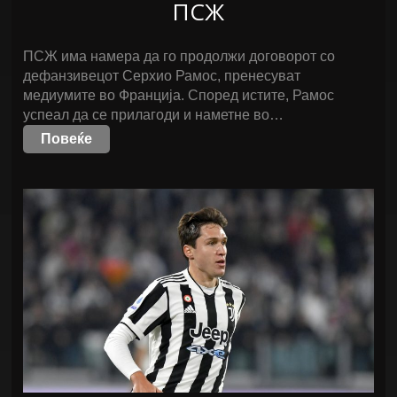
ПСЖ
ПСЖ има намера да го продолжи договорот со
дефанзивецот Серхио Рамос, пренесуват
медиумите во Франција. Според истите, Рамос
успеал да се прилагоди и наметне во…
Повеќе