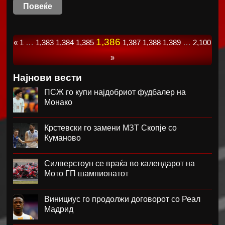
Повеќе
1,386
«
1
…
1,383
1,384
1,385
1,387
1,388
1,389
…
2,100
»
Најнови вести
ПСЖ го купи најдобриот фудбалер на
Монако
Крстевски го замени МЗТ Скопје со
Куманово
Силверстоун се враќа во календарот на
Мото ГП шампионатот
Винициус го продолжи договорот со Реал
Мадрид