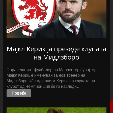
Мајкл Керик ја презеде клупата
на Мидлзборо
Поранешниот фудбалер на Манчестер Јунајтед,
Мајкл Керик, е именуван за нов тренер на
Мидлзборо. 41-годишниот Керик, на клупата на
клубот од Чемпионшип ќе го наследи…
Повеќе