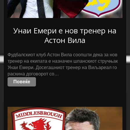
Унаи Емери е нов тренер на
Астон Вила
Фудбалскиот клуб Астон Вила соопшти дека за нов
тренер на екипата е назначен шпанскиот стручњак
Унаи Емери. Досегашниот тренер на Виљареал го
раскина договорот со…
Повеќе