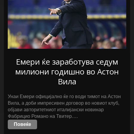
Емери ќе заработува седум
милиони годишно во Астон
Вила
Унаи Емери официјално ќе го води тимот на Астон
Вила, а доби импресивен договор во новиот клуб,
објави авторитетниот италијански новинар
Фабрицио Романо на Твитер….
Повеќе