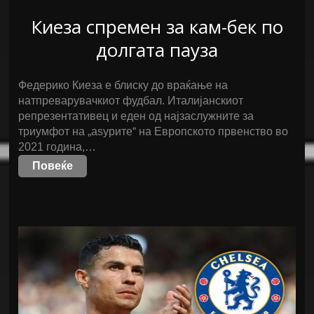
Киеза спремен за кам-бек по
долгата пауза
Федерико Киеза е блиску до враќање на
натпреварувачкиот фудбал. Италијанскиот
репрезентативец и еден од најзаслужните за
триумфот на „аѕурите“ на Европското првенство во
2021 година,…
Повеќе