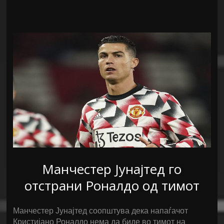
Манчестер Јунајтед го
отстрани Роналдо од тимот
Манчестер Јунајтед соопштува дека напаѓачот
Кристијано Роналдо нема да биде во тимот на