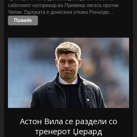
саботниот натпревар во Премиер лигата против
Челзи. Одлуката е донесена откако Роналдо…
Повеќе
Астон Вила се раздели со
тренерот Џерард