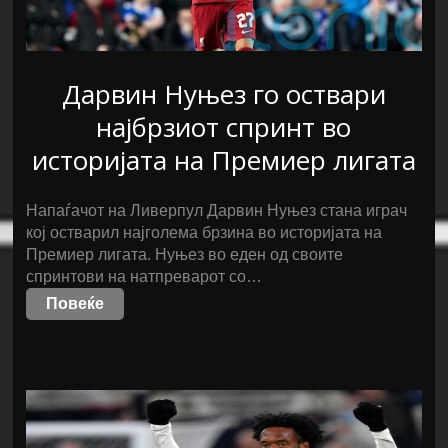
Дарвин Нуњез го оствари
најбрзиот спринт во
историјата на Премиер лигата
Напаѓачот на Ливерпул Дарвин Нуњез стана играч
кој остварил најголема брзина во историјата на
Премиер лигата. Нуњез во еден од своите
спринтови на натпреварот со…
Повеќе