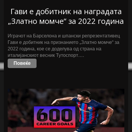
Гави е добитник на наградата
„Златно момче“ за 2022 година
Играчот на Барселона и шпански репрезентативец
Гави е добитник на признанието „Златно момче“ за
2022 година, кое се доделува од страна на
италијанскиот весник Тутоспорт….
Повеќе