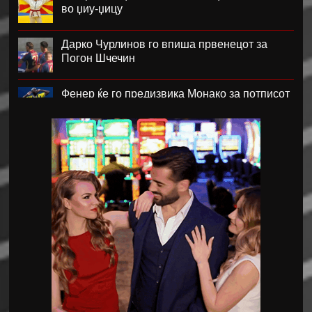
во џиу-џицу
Дарко Чурлинов го впиша првенецот за
Погон Шчечин
Фенер ќе го предизвика Монако за потписот
на Лукаку
Челзи убедливо го надигра Милан во
Австралија
Кенан Јилдиз на листата на желби на
Арсенал
Фисник Аслани не ги мина лекарските
прегледи во РБ Лајпциг
Интер подобар од Јуве во тест меч во Перт