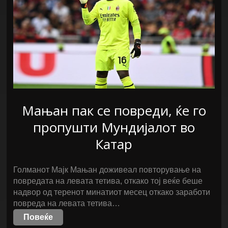
Мањан пак се повреди, ќе го
пропушти Мундијалот во
Катар
Голманот Мајк Мањан доживеал повторување на
повредата на левата тетива, откако тој веќе беше
надвор од теренот минатиот месец откако заработи
повреда на левата тетива…
Повеќе