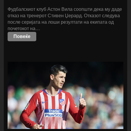
Фудбалскиот клуб Астон Вила соопшти дека му даде
отказ на тренерот Стивен Џерард. Отказот следува
после серијата на лоши резултати на екипата од
почетокот на…
Повеќе