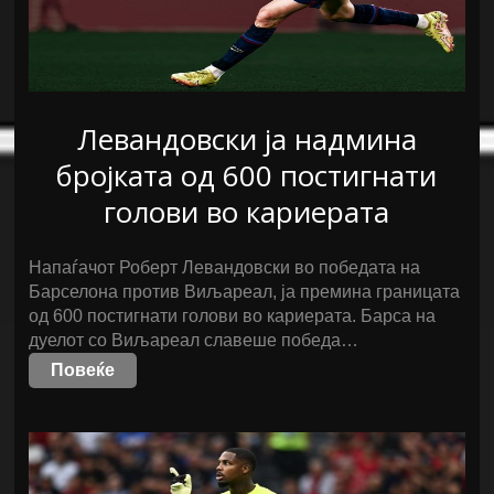
Левандовски ја надмина
бројката од 600 постигнати
голови во кариерата
Напаѓачот Роберт Левандовски во победата на
Барселона против Виљареал, ја премина границата
од 600 постигнати голови во кариерата. Барса на
дуелот со Виљареал славеше победа…
Повеќе