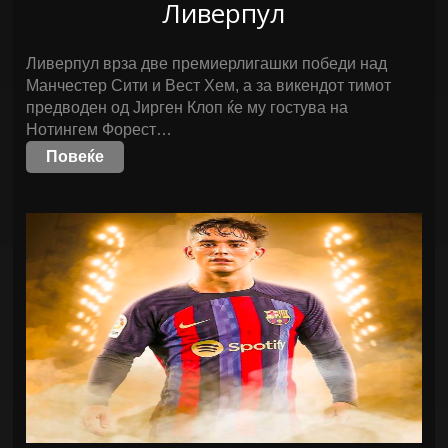
Ливерпул
Ливерпул врза две премиерлигашки победи над
Манчестер Сити и Вест Хем, а за викендот тимот
предводен од Јирген Клоп ќе му гостува на
Нотингем Форест…
Повеќе