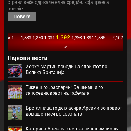
страни веќе одржале една средба, која траела
повеќе…
Повеќе
1,392
«
1
…
1,389
1,390
1,391
1,393
1,394
1,395
…
2,102
»
Најнови вести
Хорхе Мартин победи на спринтот во
Велика Британија
Тиквеш го „распарчи“ Башкими и го
запоседна врвот на табелата
Брегалница го декласира Арсими во првиот
домашен меч во сезоната
Катерина Ацевска светска вицешампионка