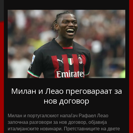
Милан и Леао преговараат за
нов договор
Милан и португалскиот напаѓач Рафаел Леао
започнаа разговори за нов договор, објавија
италијанските новинари. Претставниците на двете