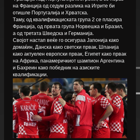
на Франција од седум разлика на Игрите би
отишле Португалија и Хрватска.
Таму, од квалификациската група 2 се пласира
Франција, од првата група Норвешка и Бразил,
а од третата Шведска и Германија.
Својот настап веќе го осигураа Јапонија како
домаќин, Данска како светски првак, Шпанија
како актуелен европски првак, Египет како првак
на Африка, панамеричкиот шампион Аргентина
и Бахреин како победник на азиските
квалификации.