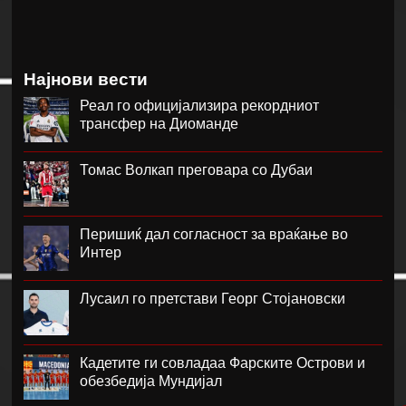
Најнови вести
Реал го официјализира рекордниот
трансфер на Диоманде
Томас Волкап преговара со Дубаи
Перишиќ дал согласност за враќање во
Интер
Лусаил го претстави Георг Стојановски
Кадетите ги совладаа Фарските Острови и
обезбедија Мундијал