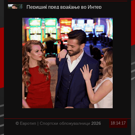
Перишиќ пред враќање во Интер
Лара Гут Бехрами означи крај на скијачката
кариера
Меси со два гола се врати во дресот на
Интер Мајами по Мундијалот
Шенгелија плати еден милион и се
ослободи од Барселона
Мајорка убедливо го совлада ПСЖ
Американецот МекДауел потпиша за
Пелистер
©
Евротип | Спортски обложувалници
2026
18:14:17