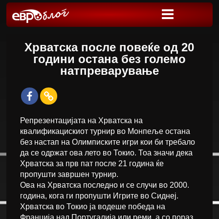
Хрватска после повеќе од 20
години остана без големо
натпреварување
Репрезентацијата на Хрватска на
квалификацискиот турнир во Монпеље остана
без настап на Олимписките игри кои би требало
да се одржат ова лето во Токио. Тоа значи дека
Хрватска за прв пат после 21 година ќе
пропушти завршен турнир.
Ова на Хрватска последно и се случи во 2000.
година, кога ги пропушти Игрите во Сиднеј.
Хрватска во Токио ја водеше победа на
Франција над Португалија или реми, а со пораз