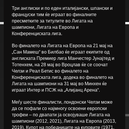
Три англиски и по еден италијански, шпански и
француски тим ќе играат во финалните
пресметките за титулите во Лигата на
шампиони, Лигата на Европа и
Конференциската лига.
Во финалето на Лигата на Европа на 21 мај на
„Сан Мамеш“ во Билбао ќе играат екипите од
англиската Премиер лига Манчестер Јунајтед и
Тотенхем, на 28 мај во Вроцлав ќе се соочат
Челзи и Реал Бетис во финалето на
Конференциската лига, додека во финалето на
Лигата на шампиони на 31 мај во Минхен ќе
играат Интер и ПСЖ на „Алијанц Арена“.
Меѓу шесте финалисти, лондонски Челзи може
да се пофали со најмногу освоени европски
трофеи – по двапати ја освојуваше Лигата на
шампиони (2012, 2021), Лигата на Европа (2013,
2019), Купот на победниците на куповите (1971,