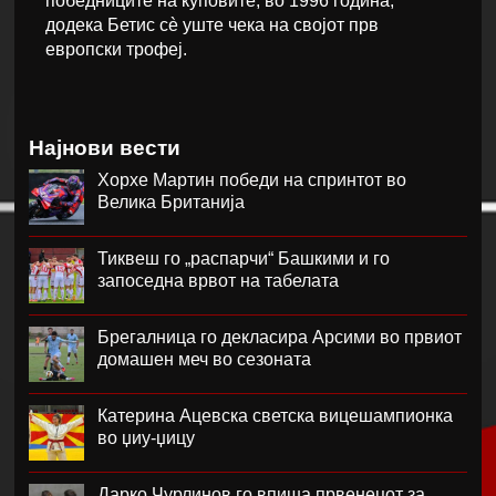
победниците на куповите, во 1996 година,
додека Бетис сè уште чека на својот прв
европски трофеј.
Најнови вести
Хорхе Мартин победи на спринтот во
Велика Британија
Тиквеш го „распарчи“ Башкими и го
запоседна врвот на табелата
Брегалница го декласира Арсими во првиот
домашен меч во сезоната
Катерина Ацевска светска вицешампионка
во џиу-џицу
Дарко Чурлинов го впиша првенецот за