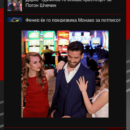
Погон Шчечин
Фенер ќе го предизвика Монако за потписот
на Лукаку
Челзи убедливо го надигра Милан во
Австралија
Кенан Јилдиз на листата на желби на
Арсенал
Фисник Аслани не ги мина лекарските
прегледи во РБ Лајпциг
Интер подобар од Јуве во тест меч во Перт
Хајмана Спор Кулубу е новиот клуб на
Александра Марковска