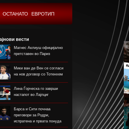
ОСТАНАТО
ЕВРОТИП
ајнови вести
Магнес Аклиуш официјално
претставен во Париз
Мики ван де Вен се согласи
на нов договор со Тотенхем
Лина Ѓорческа го заврши
настапот во Лајпциг
Барса и Сити почнаа
преговори за Родри,
испратена и првата понуда