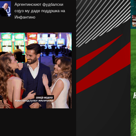
Аргентинскиот фудбалски
сојуз му даде поддршка на
Инфантино
Арсенал се вклучи во трката
за Ромеро
ПСЖ го купи најдобриот
фудбалер на Монако
Крстевски го замени МЗТ
Скопје со Куманово
Силверстоун се враќа во
календарот на Мото ГП
шампионатот
Винициус го продолжи
договорот со Реал Мадрид