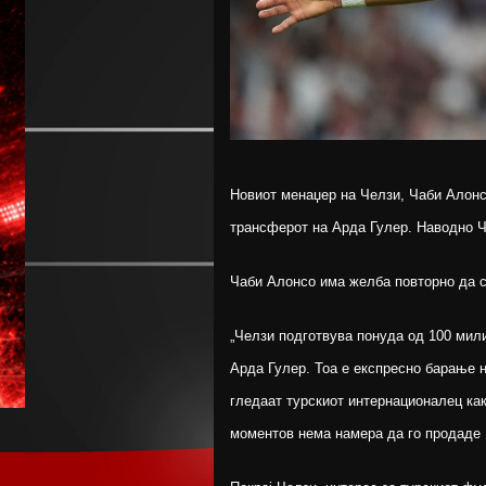
Новиот менаџер на Челзи, Чаби Алонс
трансферот на Арда Гулер. Наводно Ч
Чаби Алонсо има желба повторно да с
„Челзи подготвува понуда од 100 мили
Арда Гулер. Тоа е експресно барање н
гледаат турскиот интернационалец ка
моментов нема намера да го продаде Г