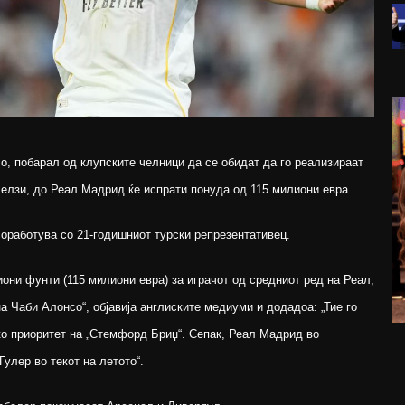
о, побарал од клупските челници да се обидат да го реализираат
елзи, до Реал Мадрид ќе испрати понуда од 115 милиони евра.
оработува со 21-годишниот турски репрезентативец.
они фунти (115 милиони евра) за играчот од средниот ред на Реал,
а Чаби Алонсо“, објавија англиските медиуми и додадоа: „Тие го
ко приоритет на „Стемфорд Бриџ“. Сепак, Реал Мадрид во
улер во текот на летото“.