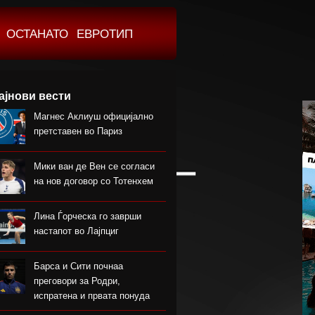
ОСТАНАТО
ЕВРОТИП
ајнови вести
Магнес Аклиуш официјално
претставен во Париз
Мики ван де Вен се согласи
на нов договор со Тотенхем
Лина Ѓорческа го заврши
настапот во Лајпциг
Барса и Сити почнаа
преговори за Родри,
испратена и првата понуда