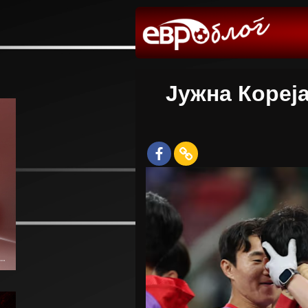
Јужна Кореј