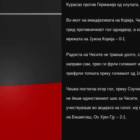
Курасао против Германија од клупата.
Во екот на иницијативата на Кореја, Ч
пред противничкиот гол однадвор, а ка
мрежата на Јужна Кореја – 0-1.
Радоста на Чесите не траеше долго, с
направи сам, прво ги фрли голманот и
префрли топката преку голманот од 14
Чешка постигна втор гол, преку Соучек
не беше единствениот шок за Чесите, 
учествуваше во акцијата на голот, кој
на Бешикташ, Ох Хјен Гју – 2-1.