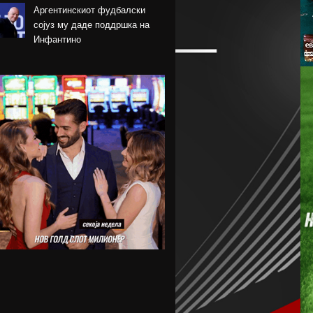
Аргентинскиот фудбалски
сојуз му даде поддршка на
Инфантино
Арсенал се вклучи во трката
за Ромеро
ПСЖ го купи најдобриот
фудбалер на Монако
Крстевски го замени МЗТ
Скопје со Куманово
Силверстоун се враќа во
календарот на Мото ГП
шампионатот
Винициус го продолжи
договорот со Реал Мадрид