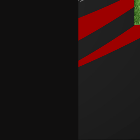
Македонските кадети со
победа го отворија Европското
Б првенство во Скопје
Шкендија несреќно загуби на
првиот меч против Хибернијан
Реал го официјализира
рекордниот трансфер на
Диоманде
Томас Волкап преговара со
Дубаи
Перишиќ дал согласност за
враќање во Интер