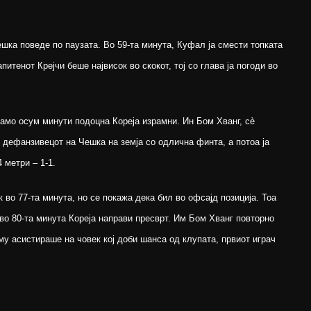
ешка поведе по паузата. Во 59-та минута, Куфал ја смести топката
питенот Крејчи беше највисок во скокот, тој со глава ја погоди во
амо осум минути подоцна Кореја израмни. Ин Бом Хванг, сè
 дефанзивецот на Чешка на земја со одлична финта, а потоа ја
 метри – 1-1.
 во 77-та минута, но се покажа дека бил во офсајд позиција. Тоа
во 80-та минута Кореја направи пресврт. Им Бом Хванг повторно
 му асистираше на човек кој доби шанса од клупата, првиот играч