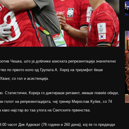
ротив Чешка, што ја доближи азиската репрезентација значително
тво по првото коло од Групата А. Херој на триумфот беше
ванг, со гол и асистенција.
. Статистички, Кореја го диктираше ритамот, имаше повеќе обиди,
зи голот на репрезентацијата, чиј тренер Мирослав Кубек, со 74
а како најстар во таа улога на Светските првенства.
9:00 часот Дик Адвокат (78 години и 260 дена), кој ќе го предводи