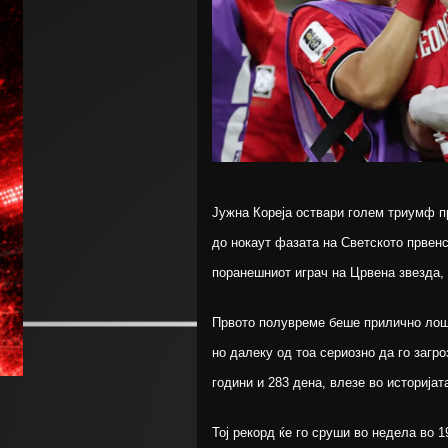
Јужна Кореја оствари голем триумф п
до нокаут фазата на Светското првенс
поранешниот играч на Црвена звезда, Х
Првото полувреме беше прилично лошо
но далеку од тоа сериозно да го загро
години и 283 дена, влезе во историјат
Тој рекорд ќе го сруши во недела во 1