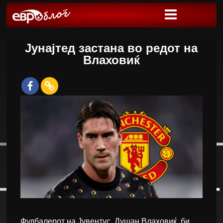
Јунајтед застана во редот на
Влаховиќ
Фудбалерот на Јувентус, Душан Влаховиќ, би