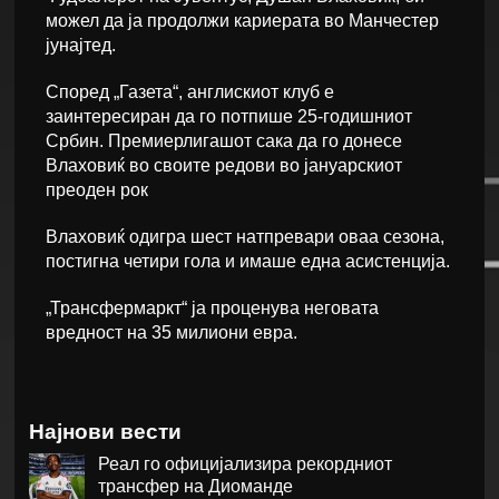
можел да ја продолжи кариерата во Манчестер
јунајтед.
Според „Газета“, англискиот клуб е
заинтересиран да го потпише 25-годишниот
Србин. Премиерлигашот сака да го донесе
Влаховиќ во своите редови во јануарскиот
преоден рок
Влаховиќ одигра шест натпревари оваа сезона,
постигна четири гола и имаше една асистенција.
„Трансфермаркт“ ја проценува неговата
вредност на 35 милиони евра.
Најнови вести
Реал го официјализира рекордниот
трансфер на Диоманде