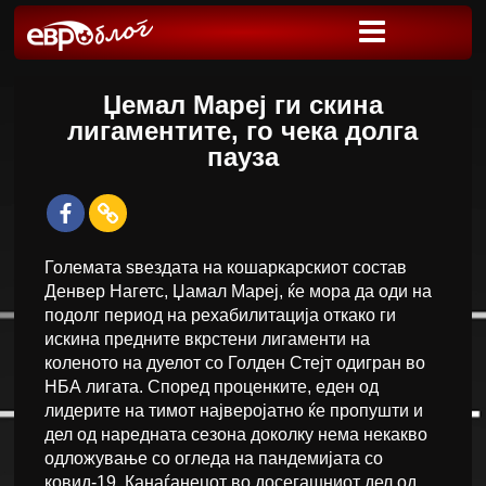
Џемал Мареј ги скина
лигаментите, го чека долга
пауза
Големата ѕвездата на кошаркарскиот состав
Денвер Нагетс, Џамал Мареј, ќе мора да оди на
подолг период на рехабилитација откако ги
искина предните вкрстени лигаменти на
коленото на дуелот со Голден Стејт одигран во
НБА лигата. Според проценките, еден од
лидерите на тимот најверојатно ќе пропушти и
дел од наредната сезона доколку нема некакво
одложување со огледа на пандемијата со
ковид-19. Канаѓанецот во досегашниот дел од