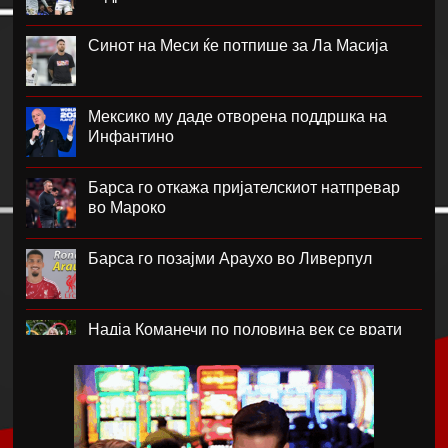
Синот на Меси ќе потпише за Ла Масија
Мексико му даде отворена поддршка на
Инфантино
Барса го откажа пријателскиот натпревар
во Мароко
Барса го позајми Араухо во Ливерпул
Надја Команечи по половина век се врати
во Монтреал
ФК Пелистер со заштитен бренд по 81
година постоење !