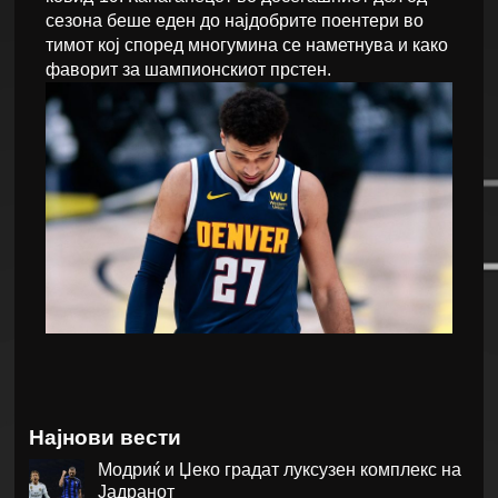
сезона беше еден до најдобрите поентери во
тимот кој според многумина се наметнува и како
фаворит за шампионскиот прстен.
Најнови вести
Модриќ и Џеко градат луксузен комплекс на
Јадранот