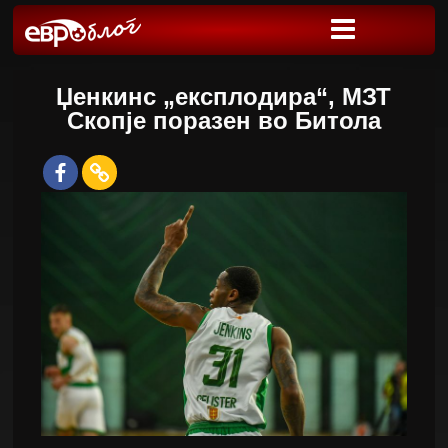
Џенкинс „експлодира“, МЗТ
Скопје поразен во Битола