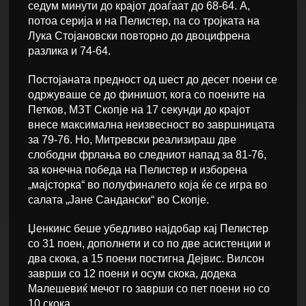
седум минути до крајот доаѓаат до 68-64. А,
потоа серија и на Пелистер, па со тројката на
Лука Стојановски повторно до двоцифрена
разлика и 74-64.
Постојаната предност од шест до десет поени се
одржуваше се до финишот, кога со поените на
Петков, МЗТ Скопје на 17 секунди до крајот
внесе максимална неизвесност во завршницата
за 79-76. Но, Митревски реализираш две
слободни фрлања во следниот напад за 81-76,
за конечна победа на Пелистер и изборена
„мајсторка“ во полуфиналето која ќе се игра во
салата „Јане Сандански“ во Скопје.
Џенкинс беше убедливо најдобар кај Пелистер
со 31 поен, дополнети и со по две асистенции и
два скока, а 15 поени постигна Дејвис. Вилсон
заврши со 12 поени и осум скока, додека
Малешевиќ мечот го заврши со пет поени но со
10 скока.