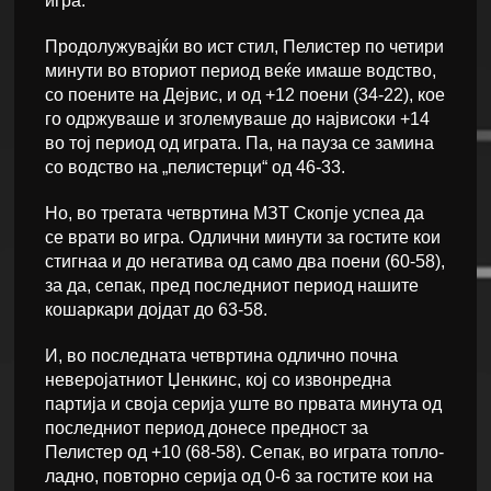
игра.
Продолужувајќи во ист стил, Пелистер по четири
минути во вториот период веќе имаше водство,
со поените на Дејвис, и од +12 поени (34-22), кое
го одржуваше и зголемуваше до највисоки +14
во тој период од играта. Па, на пауза се замина
со водство на „пелистерци“ од 46-33.
Но, во третата четвртина МЗТ Скопје успеа да
се врати во игра. Одлични минути за гостите кои
стигнаа и до негатива од само два поени (60-58),
за да, сепак, пред последниот период нашите
кошаркари дојдат до 63-58.
И, во последната четвртина одлично почна
неверојатниот Џенкинс, кој со извонредна
партија и своја серија уште во првата минута од
последниот период донесе предност за
Пелистер од +10 (68-58). Сепак, во играта топло-
ладно, повторно серија од 0-6 за гостите кои на