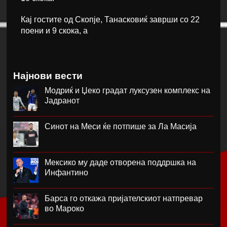
Кај гостите од Скопје, Танасковиќ заврши со 22
поени и 9 скока, а
Најнови вести
Модриќ и Џеко градат луксузен комплекс на
Јадранот
Синот на Меси ќе потпише за Ла Масија
Мексико му даде отворена поддршка на
Инфантино
Барса го откажа пријателскиот натпревар
во Мароко