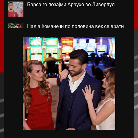
Барса го позајми Араухо во Ливерпул
Надја Команечи по половина век се врати
во Монтреал
ФК Пелистер со заштитен бренд по 81
година постоење !
Артета: Мојот Арсенал учи од грешките
Лука Зидан се раздели со Гранада
Џеронимо Рули е нов втор голман на Сити
Струшкиот турнир спремен за уште едно