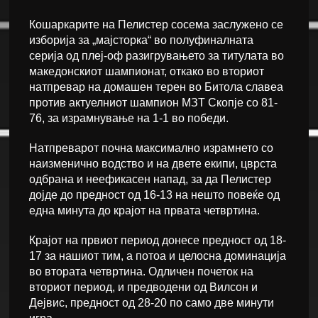
Кошаркарите на Пелистер сосема заслужено се
изборија за „мајсторка“ во полуфиналната
серија од плеј-оф разигрувањето за титулата во
македонскиот шампионат, откако во вториот
натпревар на домашен терен во Битола славеа
против актуелниот шампион МЗТ Скопје со 81-
76, за израмнување на 1-1 во победи.
Натпреварот почна максимално израмнето со
наизменично водство и на двете екипи, цврста
одбрана и неефикасен напад, за да Пелистер
дојде до предност од 16-13 на нешто повеќе од
една минута до крајот на првата четвртина.
Крајот на првиот период донесе предност од 18-
17 за нашиот тим, а потоа и целосна доминација
во втората четвртина. Одличен почеток на
вториот период, и предводени од Вилсон и
Дејвис, предност од 28-20 по само две минути