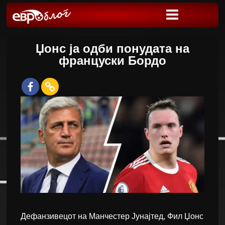
Џонс ја одби понудата на
француски Бордо
Дефанзивецот на Манчестер Јунајтед, Фил Џонс