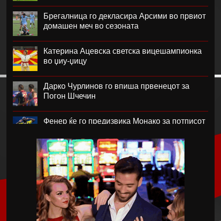
Брегалница го декласира Арсими во првиот
домашен меч во сезоната
Катерина Ацевска светска вицешампионка
во џиу-џицу
Дарко Чурлинов го впиша првенецот за
Погон Шчечин
Фенер ќе го предизвика Монако за потписот
на Лукаку
Челзи убедливо го надигра Милан во
Австралија
Кенан Јилдиз на листата на желби на
Арсенал