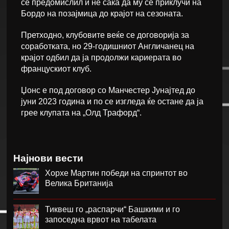
се предомислил и не сака да му се приклучи на
Бордо на позајмица до крајот на сезоната.
Претходно, клубовите веќе се договорија за
соработката, но 29-годишниот Англичанец на
крајот одбил да ја продолжи кариерата во
францускиот клуб.
Џонс е под договор со Манчестер Јунајтед до
јуни 2023 година и по се изгледа ќе остане да ја
грее клупата на „Олд Трафорд“.
Најнови вести
Хорхе Мартин победи на спринтот во
Велика Британија
Тиквеш го „распарчи“ Башкими и го
запоседна врвот на табелата