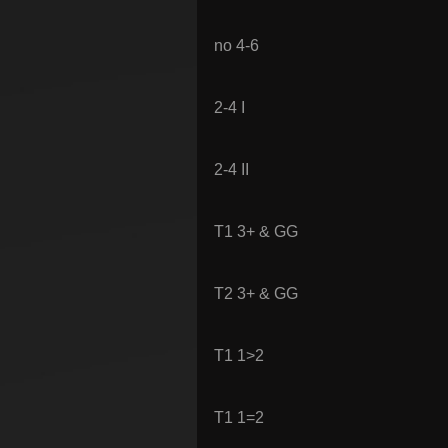
no 4-6
2-4 I
2-4 II
T1 3+ & GG
T2 3+ & GG
Т1 1>2
T1 1=2