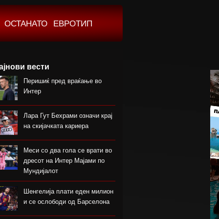
ОСТАНАТО
ЕВРОТИП
ајнови вести
Перишиќ пред враќање во
Интер
Лара Гут Бехрами означи крај
на скијачката кариера
Меси со два гола се врати во
дресот на Интер Мајами по
Мундијалот
Шенгелија плати еден милион
и се ослободи од Барселона