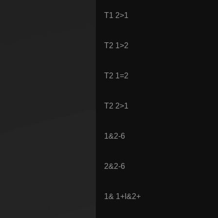
T1 2>1
Т2 1>2
T2 1=2
T2 2>1
1&2-6
2&2-6
1& 1+I&2+