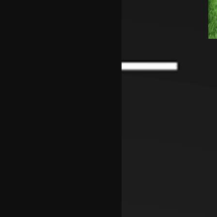
Фиго побара итна смена на
Инфантино
Одбојкарите ги започнаа
подготовките во Крушево
РБ Лајпциг го врати голманот
Ниланд
Блатер лобира за прва жена
на чело на ФИФА
Нотингем Форест го бара
Рејндерс како замена за
Андерсон