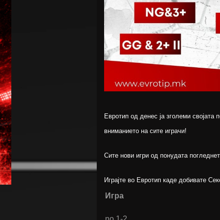
Евротип од денес ја зголеми својата 
вниманието на сите играчи!
Сите нови игри од понудата погледнет
Играјте во Евротип каде добивате Сек
Игра
no 1-2