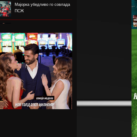
Мајорка убедливо го совлада
ПСЖ
Американецот МекДауел
потпиша за Пелистер
Проблемите надминати, Реал
го договори Диоманде
Мекгрегор: Моето колено е
уништено
Германецот Јаисле е нов
менаџер на Њукасл
Пелистер ги продолжи
договорите со Созовски и
Марковски