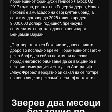
поранешниот француски тенисер Лакост. Од
2017 година, ривалот на Роџер Федерер, Новак
Ѓоковиќ е амбасадор на овој култен бренд, а
сега има договор до 2025 година вреден
9.000.000 долари годишно“, пренесува
споменатиот портал, односно новинарот
Бенџамин Вајман.
„Партнерството со Ѓоковиќ не донесе ништо
добро во последно време. Поранешниот светски
рекет број еден собра негативни наслови
поради неговото одбивање да се вакцинира и
неговиот имиграциски статус во Австралија.
„Маус Фререс“ веројатно би сакал да се потпре
на ново лице во реклами“, вели тој во текстот.
Зверев два месеци
без тенис по