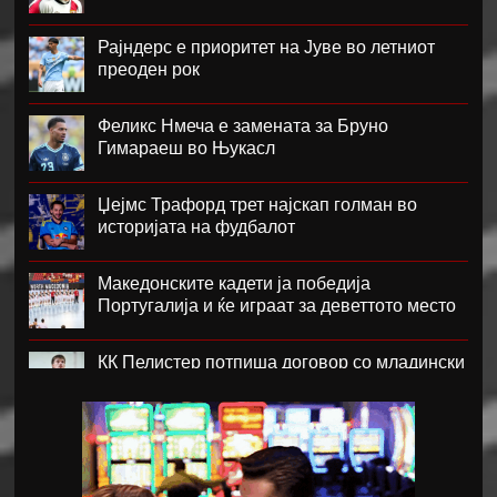
Рајндерс е приоритет на Јуве во летниот
преоден рок
Феликс Нмеча е замената за Бруно
Гимараеш во Њукасл
Џејмс Трафорд трет најскап голман во
историјата на фудбалот
Македонските кадети ја победија
Португалија и ќе играат за деветтото место
КК Пелистер потпиша договор со младински
репрезентативец
Магнес Аклиуш официјално претставен во
Париз