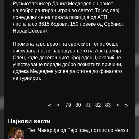
Рускиот тенисер Данил Медведев е новиот
најдобро рангиран играч во светот. Тој од овој
понеделник е на првата позиција од АТП
листата со 8615 бодови, 150 повеќе од Србинот,
Новак Џоковиќ.
Промената во врвот на светскиот тенис беше
очекувана после завршувањето на Австралија
Опен, каде досегашниот број еден, Џоковиќ не
учествуваше поради добро познатите причини,
додека Медведев успеа да стигне до финалето
на турнирот.
«
<
79
80
81
82
83
>
»
Најнови вести
Пеп Чаварија од Рајо пред потпис со Челзи