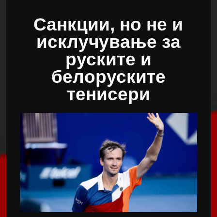
Санкции, но не и
исклучување за
руските и
белоруските
тенисери