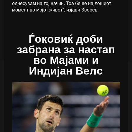
однесувам на тој начин. Тоа беше најлошиот
момент во мојот живот“, изјави Зверев.
Ѓоковиќ доби
забрана за настап
во Мајами и
Индијан Велс