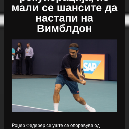
мали се шансите да
настапи на
Вимблдон
Роџер Федерер се уште се опоравува од