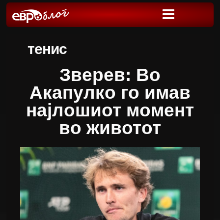
тенис
Зверев: Во
Акапулко го имав
најлошиот момент
во животот