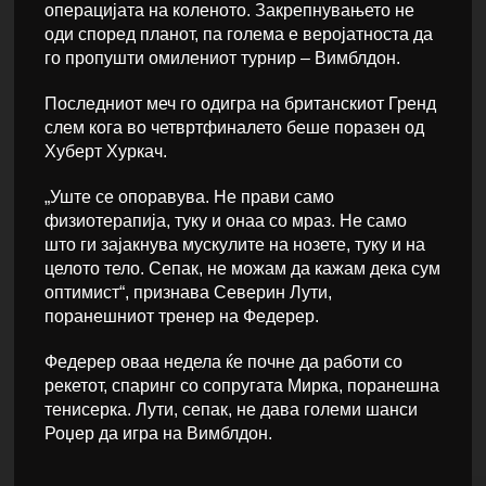
операцијата на коленото. Закрепнувањето не
оди според планот, па голема е веројатноста да
го пропушти омилениот турнир – Вимблдон.
Последниот меч го одигра на британскиот Гренд
слем кога во четвртфиналето беше поразен од
Хуберт Хуркач.
„Уште се опоравува. Не прави само
физиотерапија, туку и онаа со мраз. Не само
што ги зајакнува мускулите на нозете, туку и на
целото тело. Сепак, не можам да кажам дека сум
оптимист“, признава Северин Лути,
поранешниот тренер на Федерер.
Федерер оваа недела ќе почне да работи со
рекетот, спаринг со сопругата Мирка, поранешна
тенисерка. Лути, сепак, не дава големи шанси
Роџер да игра на Вимблдон.