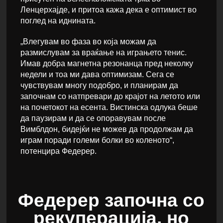
Ленцерхајде, и притоа кажа дека е оптимист во
поглед на иднината.
„Влегувам во фаза во која можам да
размислувам за враќање на играњето тенис.
Имав добра магнетна резонанца пред неколку
недели и тоа ми дава оптимизам. Сега се
чувствувам многу подобро, и планирам да
започнам со натпревари до крајот на летото или
на почетокот на есента. Вистинска одлука беше
да паузирам и да се опоравувам после
Вимблдон, бидејќи не можев да продолжам да
играм поради големи болки во коленото“,
потенцира Федерер.
Федерер започна со
рекуперација, но