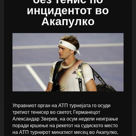
инцидентот во
Акапулко
Управниот орган на АТП турнејата го осуди
третиот тенисер во светот, Германецот
Александар Зверев, на осум недели неиграње
поради кршење на рекетот на судиското место
на АТП турнирот минатиот месец во Акапулко,