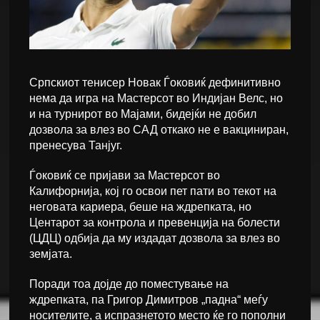
Српскиот тенисер Новак Ѓоковиќ дефинитивно
нема да игра на Мастерсот во Индијан Велс, но
и на турнирот во Мајами, бидејќи не добил
дозвола за влез во САД откако не е вакциниран,
пренесува Танјуг.
Ѓоковиќ се пријави за Мастерсот во
Калифорнија, кој го освои пет пати во текот на
неговата кариера, беше на ждрепката, но
Центарот за контрола и превенција на болести
(ЦДЦ) одбија да му издадат дозвола за влез во
земјата.
Поради тоа дојде до поместување на
ждрепката, па Григор Димитров „падна“ меѓу
носителите, а испразнетото место ќе го пополни