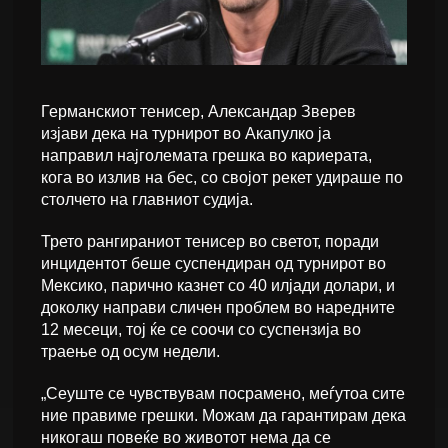
Германскиот тенисер, Александар Зверев
изјави дека на турнирот во Акапулко ја
направил најголемата грешка во кариерата,
кога во излив на бес, со својот рекет удираше по
столчето на главниот судија.
Трето рангираниот тенисер во светот, поради
инцидентот беше суспендиран од турнирот во
Мексико, парично казнет со 40 илјади долари, и
доколку направи сличен проблем во наредните
12 месеци, тој ќе се соочи со суспензија во
траење од осум недели.
„Сеуште се чувствувам посрамено, меѓутоа сите
ние правиме грешки. Можам да гарантирам дека
никогаш повеќе во животот нема да се