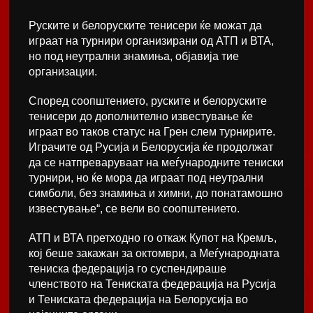
Руските и белоруските тенисери ќе можат да
играат на турнири организирани од АТП и ВТА,
но под неутрални знамиња, објавија тие
организации.
Според соопштението, руските и белоруските
тенисери до дополнително известување ќе
играат во таков статус на Грен слем турнирите.
Играчите од Русија и Белорусија ќе продолжат
да се натпреваруваат на меѓународните тениски
турнири, но ќе мора да играат под неутрални
симболи, без знамиња и химни, до понатамошно
известување“, се вели во соопштението.
АТП и ВТА претходно го откаж Купот на Кремљ,
кој беше закажан за октомври, а Меѓународната
тениска федерација го суспендираше
членството на Тениската федерација на Русија
и Тениската федерација на Белорусија во