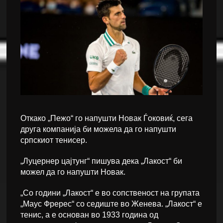
Откако „Пежо“ го напушти Новак Ѓоковиќ, сега
друга компанија би можела да го напушти
српскиот тенисер.
„Луцернер цајтунг“ пишува дека „Лакост“ би
можел да го напушти Новак.
„Со години „Лакост“ е во сопственост на групата
„Маус Фререс“ со седиште во Женева. „Лакост“ е
тенис, а е основан во 1933 година од