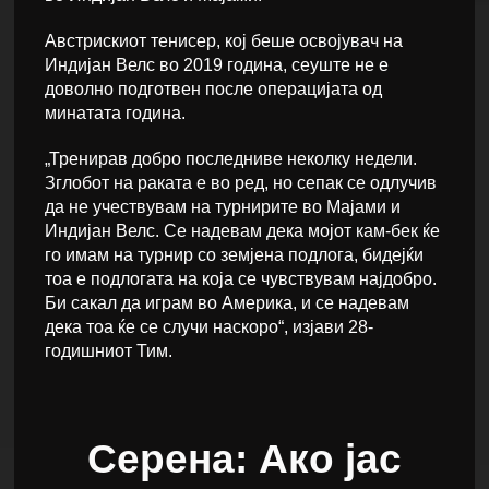
Австрискиот тенисер, кој беше освојувач на
Индијан Велс во 2019 година, сеуште не е
доволно подготвен после операцијата од
минатата година.
„Тренирав добро последниве неколку недели.
Зглобот на раката е во ред, но сепак се одлучив
да не учествувам на турнирите во Мајами и
Индијан Велс. Се надевам дека мојот кам-бек ќе
го имам на турнир со земјена подлога, бидејќи
тоа е подлогата на која се чувствувам најдобро.
Би сакал да играм во Америка, и се надевам
дека тоа ќе се случи наскоро“, изјави 28-
годишниот Тим.
Серена: Ако јас