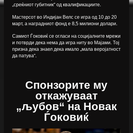
„среќниот губитник“ од квалификациите.
Мастерсот во Индијан Велс се игра од 10 до 20
март, а наградниот фонд е 8,5 милиони долари.
Самиот Ѓоковиќ се огласи на социјалните мрежи
и потврди дека нема да игра ниту во Мајами. Тој
призна дека знаел дека имало „мала веројатност
да патува“.
Спонзорите му
откажуваат
„љубов“ на Новак
Ѓоковиќ