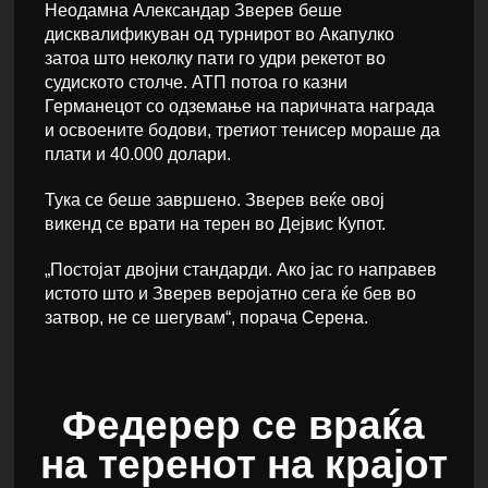
Неодамна Александар Зверев беше
дисквалификуван од турнирот во Акапулко
затоа што неколку пати го удри рекетот во
судиското столче. АТП потоа го казни
Германецот со одземање на паричната награда
и освоените бодови, третиот тенисер мораше да
плати и 40.000 долари.
Тука се беше завршено. Зверев веќе овој
викенд се врати на терен во Дејвис Купот.
„Постојат двојни стандарди. Ако јас го направев
истото што и Зверев веројатно сега ќе бев во
затвор, не се шегувам“, порача Серена.
Федерер се враќа
на теренот на крајот