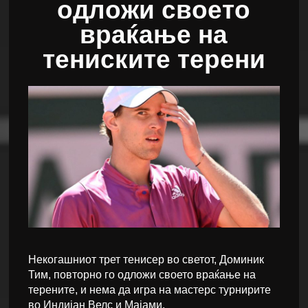
одложи своето
враќање на
тениските терени
Некогашниот трет тенисер во светот, Доминик
Тим, повторно го одложи своето враќање на
терените, и нема да игра на мастерс турнирите
во Индијан Велс и Мајами.