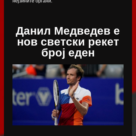
нејзините органи.
Данил Медведев е
нов светски рекет
број еден