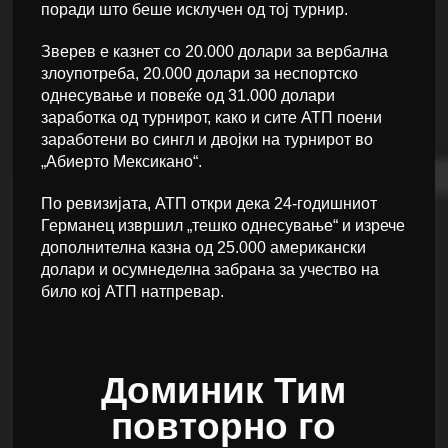
поради што беше исклучен од тој турнир.
Зверев е казнет со 20.000 долари за вербална
злоупотреба, 20.000 долари за неспортско
однесување и повеќе од 31.000 долари
заработка од турнирот, како и сите АТП поени
заработени во сингл и двојки на турнирот во
„Абиерто Мексикано“.
По ревизијата, АТП откри дека 24-годишниот
Германец извршил „тешко однесување“ и изрече
дополнителна казна од 25.000 американски
долари и осумнеделна забрана за учество на
било кој АТП натпревар.
Доминик Тим
повторно го