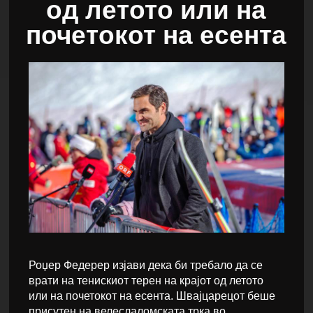
од летото или на
почетокот на есента
Роџер Федерер изјави дека би требало да се
врати на тенискиот терен на крајот од летото
или на почетокот на есента. Швајцарецот беше
присутен на велеслаломската трка во