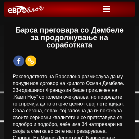
Барса преговара со Дембеле
за продолжување на
соработката
Раководството на Барселона размислува да му
понуди нов договор на крилото Осман Дембеле.
23-годишниот Французин беше привлечен на
„Камп Ноу“ со големи очекувања, но повредите
го спречија да го открие целиот свој потенцијал.
Оваа сезона, сепак, тој започна да ги покажува
своите сериозни квалитети и се претставува се
подобро и подобро, веќе има 34 натпревари на
својата сметка во сите натпреварувања.
Според „Ел Мундо Депортиво“, Барселона е