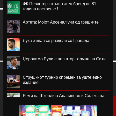
ФК Пелистер со заштитен бренд по 81
година постоење !
Артета: Мојот Арсенал учи од грешките
Лука Зидан се раздели со Гранада
Џеронимо Рули е нов втор голман на Сити
Струшкиот турнир спремен за уште едно
издание
Реми на Шкендија Арачиново и Силекс на
воведот во второто коло на ПМФЛ
Јунајтед позајми два свои голови