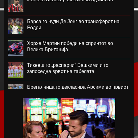
Барса го нуди Де Јонг во трансферот на
Родри
Хорхе Мартин победи на спринтот во
Велика Британија
Тиквеш го „распарчи“ Башкими и го
запоседна врвот на табелата
Брегалница го декласира Арсими во првиот
домашен меч во сезоната
Катерина Ацевска светска вицешампионка
во џиу-џицу
Дарко Чурлинов го впиша првенецот за
Погон Шчечин