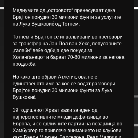
Медиумите од „островото“ пренесуваат дека
Брајтон понудил 30 милиони фунти за услугите
на Лука Вушковиќ од Тотнем.
Тотнем и Брајтон се инволвирани во преговори
за трансфер на Јан Пол ван Хеке, популарните
„галеби“ веќе одбија две понуди за
Холанѓанецот и бараат 70-80 милиони за негова
продажба.
Но како што објави Атлетик, ова не е
единственото име за кое се водат разговори,
Брајтон понудил 30 милиони фунти за Лука
Вушковиќ.
19 годишниот Хрват важи за еден од
најперспективните млади дефанзивци во
Европа, и со одличните партии на позајмица во
Хамбургер го привлече вниманието на клубови
како Баерн Минхен, Барселона, Реал Мадрид и