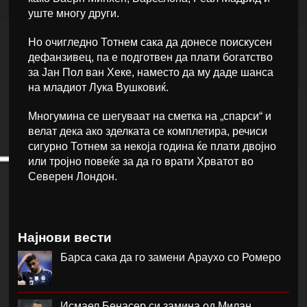
уште многу други.
Но очигледно Тотнем сака да донесе поискусен
дефанзивец, па е подготвен да плати богатство
за Јан Пол ван Хеке, наместо да му даде шанса
на младиот Лука Вушковиќ.
Многумина се шегуваат на сметка на „спарси“ и
велат дека ако зделката се комплетира, речиси
сигурно Тотнем за некоја година ќе плати двојно
или тројно повеќе за да го врати Хрватот во
Северен Лондон.
Најнови вести
Барса сака да го замени Араухо со Ромеро
Исмаел Бенасер си замина од Милан