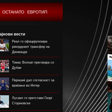
ОСТАНАТО
ЕВРОТИП
ајнови вести
Реал го официјализира
рекордниот трансфер на
Диоманде
Томас Волкап преговара со
Дубаи
Перишиќ дал согласност за
враќање во Интер
Лусаил го претстави Георг
Стојановски