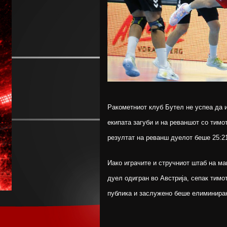
Ракометниот клуб Бутел не успеа да и
екипата загуби и на реваншот со тимот
резултат на реванш дуелот беше 25:21
Иако играчите и стручниот штаб на ма
дуел одигран во Австрија, сепак тимо
публика и заслужено беше елиминира