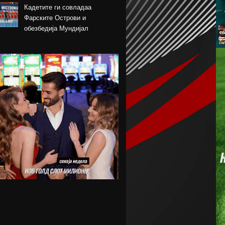
Кадетите ги совладаа
Фарските Острови и
обезбедија Мундијал
Перишиќ пред враќање во
Интер
Лара Гут Бехрами означи крај
на скијачката кариера
Меси со два гола се врати во
дресот на Интер Мајами по
Мундијалот
Шенгелија плати еден милион
и се ослободи од Барселона
Мајорка убедливо го совлада
ПСЖ