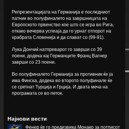
Репрезентацијата на Германија е последниот
патник во полуфиналето на завршницата на
Европското првенство кое што се игра во Рига,
откако вечерва успеаја да го урнат отпорот на
храбрата Словенија и да слават со (99-91).
Лука Дончиќ натпреварот го заврши со 39
поени, додека кај Германците Франц Вагнер
заврши со 23 поени.
Во полуфиналето Германија за противник ќе ја
има Финска, додека во второто полуфинале ќе
се сретнат Турција и Грција. И двата меча на
програмата се во петок.
Најнови вести
Фенер ќе го предизвика Монако за потписот