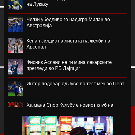
на Лукаку
Челзи убедливо го надигра Милан во
Австралија
Кенан Јилдиз на листата на желби на
Арсенал
Фисник Аслани не ги мина лекарските
прегледи во РБ Лајпциг
Интер подобар од Јуве во тест меч во Перт
Хајмана Спор Кулубу е новиот клуб на
Александра Марковска
Модриќ и Џеко градат луксузен комплекс на
Јадранот