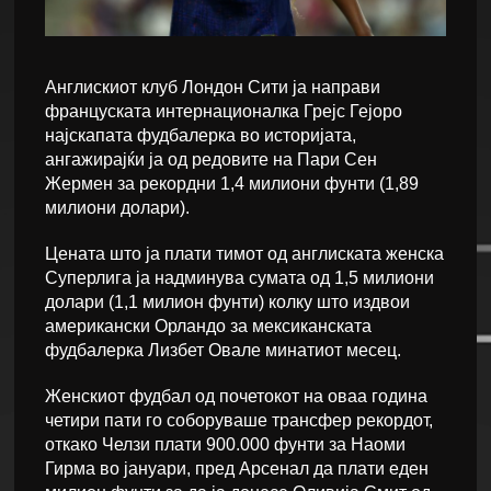
Англискиот клуб Лондон Сити ја направи
француската интернационалка Грејс Гејоро
најскапата фудбалерка во историјата,
ангажирајќи ја од редовите на Пари Сен
Жермен за рекордни 1,4 милиони фунти (1,89
милиони долари).
Цената што ја плати тимот од англиската женска
Суперлига ја надминува сумата од 1,5 милиони
долари (1,1 милион фунти) колку што издвои
американски Орландо за мексиканската
фудбалерка Лизбет Овале минатиот месец.
Женскиот фудбал од почетокот на оваа година
четири пати го соборуваше трансфер рекордот,
откако Челзи плати 900.000 фунти за Наоми
Гирма во јануари, пред Арсенал да плати еден