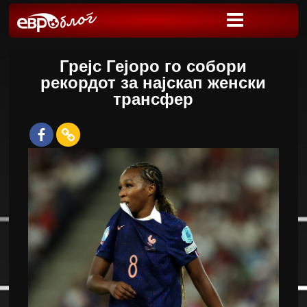
Грејс Гејоро го собори
рекордот за најскап женски
трансфер