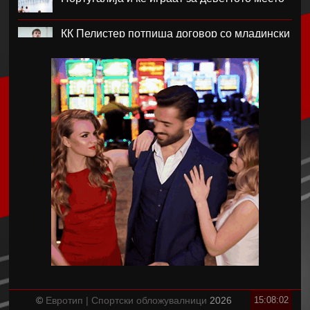
КК Пелистер потпиша договор со младински
репрезентативец
Магнес Аклиуш официјално претставен во
Париз
Мики ван де Вен се согласи на нов договор
со Тотенхем
Лина Ѓорческа го заврши настапот во
Лајпциг
Барса и Сити почнаа преговори за Родри,
испратена и првата понуда
Аргентинскиот фудбалски сојуз му даде
поддршка на Инфантино
©
Евротип | Спортски обложувалници
2026
15:08:02