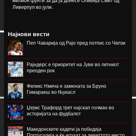
милион фунти за да ја донесе Оливија Смит од
Ливерпул во јули.
Најнови вести
Пеп Чаварија од Рајо пред потпис со Челзи
Рајндерс е приоритет на Јуве во летниот
преоден рок
Феликс Нмеча е замената за Бруно
Гимараеш во Њукасл
Џејмс Трафорд трет најскап голман во
историјата на фудбалот
Македонските кадети ја победија
Португалија и ќе играат за деветтото место