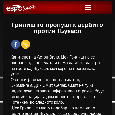
Грилиш го пропушта дербито
против Њукасл
Капитенот на Астон Вила, Џек Грилиш не се
опорави од повредата и нема да може да игра
на гости кај Њукасл, меч кој е на програмата
утре.
Ова го изјави менаџерот на тимот од
Бирмингем, Дин Смит. Сепак, Смит не губи
надеж дека неговиот најкреативен играч ќе биде
во комбинација за домашниот натпревар со
Тотенхем во следното коло.
„Џек Грилиш е многу подобар, но нема да го
видите против Њукасл. Тој се опоравува добро