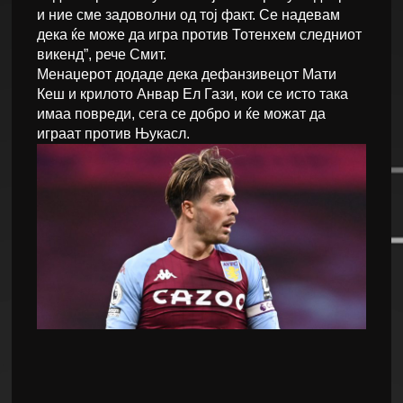
и ние сме задоволни од тој факт. Се надевам
дека ќе може да игра против Тотенхем следниот
викенд”, рече Смит.
Менаџерот додаде дека дефанзивецот Мати
Кеш и крилото Анвар Ел Гази, кои се исто така
имаа повреди, сега се добро и ќе можат да
играат против Њукасл.