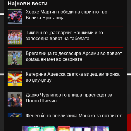
Најнови вести
Хорхе Мартин победи на спринтот во
Велика Британија
Тиквеш го „распарчи“ Башкими и го
запоседна врвот на табелата
Брегалница го декласира Арсими во првиот
домашен меч во сезоната
Катерина Ацевска светска вицешампионка
во џиу-џицу
Дарко Чурлинов го впиша првенецот за
Погон Шчечин
Фенер ќе го предизвика Монако за потписот
на Лукаку