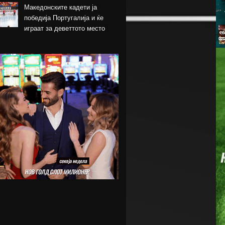
Македонските кадети ја
победија Португалија и ќе
играат за деветтото место
КК Пелистер потпиша договор
со младински
репрезентативец
Магнес Аклиуш официјално
претставен во Париз
Мики ван де Вен се согласи
на нов договор со Тотенхем
Лина Ѓорческа го заврши
настапот во Лајпциг
Барса и Сити почнаа
преговори за Родри,
испратена и првата понуда