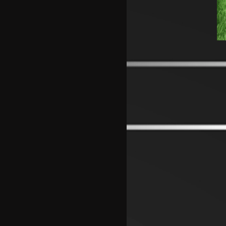
Аргентинскиот фудбалски
сојуз му даде поддршка на
Инфантино
Арсенал се вклучи во трката
за Ромеро
ПСЖ го купи најдобриот
фудбалер на Монако
Крстевски го замени МЗТ
Скопје со Куманово
Силверстоун се враќа во
календарот на Мото ГП
шампионатот