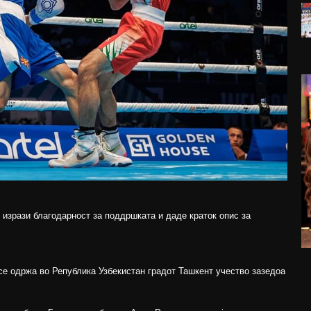
 изрази благодарност за поддршката и даде краток опис за
се одржа во Република Узбекистан градот Ташкент учество зазедоа