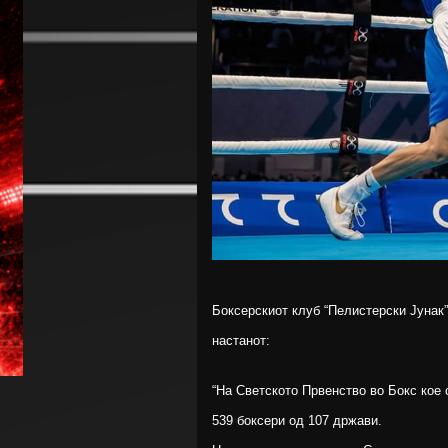
Боксерскиот клуб “Пелистерски Јунак”
настанот:
“На Светското Првенство во Бокс кое 
539 боксери од 107 држави.