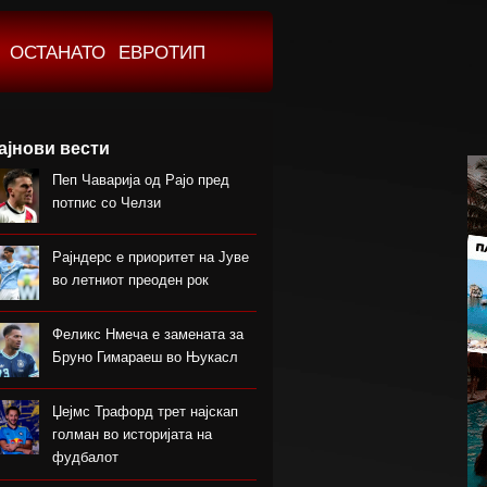
ОСТАНАТО
ЕВРОТИП
ајнови вести
Пеп Чаварија од Рајо пред
потпис со Челзи
Рајндерс е приоритет на Јуве
во летниот преоден рок
Феликс Нмеча е замената за
Бруно Гимараеш во Њукасл
Џејмс Трафорд трет најскап
голман во историјата на
фудбалот