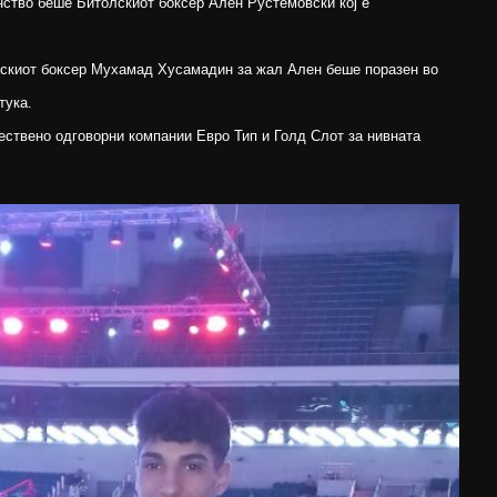
нство беше Битолскиот боксер Ален Рустемовски кој е
искиот боксер Мухамад Хусамадин за жал Ален беше поразен во
тука.
ствено одговорни компании Евро Тип и Голд Слот за нивната