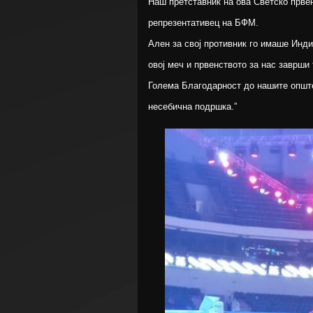
Наш претставник на ова Светско прве
репрезентативец на БФМ.
Ален за свој противник го имаше Инд
овој меч и првенството за нас заврши 
Голема Благодарност до нашите опште
несебична подршка.”