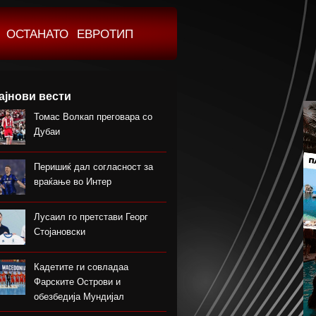
ОСТАНАТО
ЕВРОТИП
ајнови вести
Томас Волкап преговара со
Дубаи
Перишиќ дал согласност за
враќање во Интер
Лусаил го претстави Георг
Стојановски
Кадетите ги совладаа
Фарските Острови и
обезбедија Мундијал