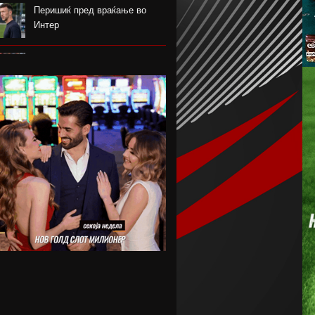
Перишиќ пред враќање во
Интер
Лара Гут Бехрами означи крај
на скијачката кариера
Меси со два гола се врати во
дресот на Интер Мајами по
Мундијалот
Шенгелија плати еден милион
и се ослободи од Барселона
Мајорка убедливо го совлада
ПСЖ
Американецот МекДауел
потпиша за Пелистер