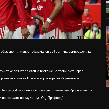
објавено на нивниот официјален веб сајт информира дека ја
тимот ќе почнат со етапно враќање на тренинзите, пред
против екипата на Њукасл кој се игра на 27.декември.
 Јунајтед беше затворена поради зголемениот број позитивни
и персоналот во клубот од „Олд Трафорд“.