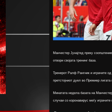
Манчестер Јунајтед преку соопштение 
отвори својата тренинг база.
Тренерот Ралф Рангник и играчите од 
претстојниот дуел во Премиер лигата 
Минатата недела базата на Манчестер
случаи со коронавирус меѓу играчите 