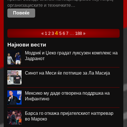
организациските и техничките…
Повеќе
4
«
1
2
3
5
6
7
…
188
»
Најнови вести
Модриќ и Џеко градат луксузен комплекс на
Јадранот
Синот на Меси ќе потпише за Ла Масија
Мексико му даде отворена поддршка на
Инфантино
Барса го откажа пријателскиот натпревар
во Мароко