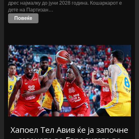
дрес најмалку до јуни 2028 година. Кошаркарот е
дете на Партизан…
Повеќе
Хапоел Тел Авив ќе ја започне