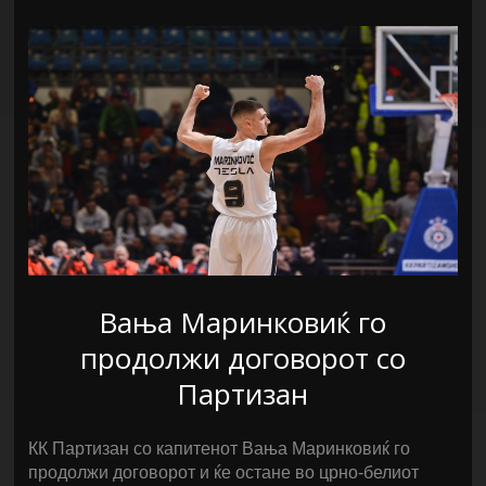
Вања Маринковиќ го
продолжи договорот со
Партизан
КК Партизан со капитенот Вања Маринковиќ го
продолжи договорот и ќе остане во црно-белиот