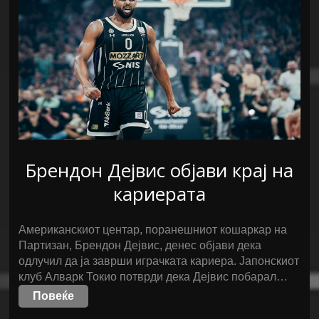
Брендон Дејвис објави крај на
кариерата
Американскиот центар, поранешниот кошаркар на
Партизан, Брендон Дејвис, денес објави дека
одлучил да ја заврши играчката кариера. Јапонскиот
клуб Алварк Токио потврди дека Дејвис побарал…
Повеќе