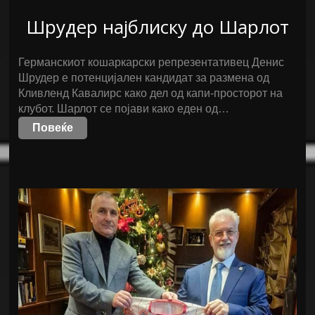
Шрудер најблиску до Шарлот
Германскиот кошаркарски репрезентативец Денис
Шрудер е потенцијален кандидат за размена од
Кливленд Кавалирс како дел од капи-просторот на
клубот. Шарлот се појави како еден од…
Повеќе