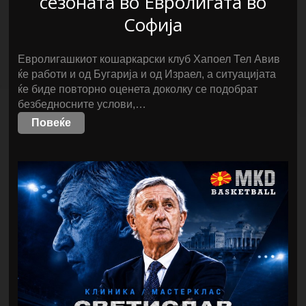
сезоната во Евролигата во
Софија
Евролигашкиот кошаркарски клуб Хапоел Тел Авив
ќе работи и од Бугарија и од Израел, а ситуацијата
ќе биде повторно оценета доколку се подобрат
безбедносните услови,…
Повеќе