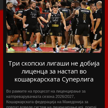
Три скопски лигаши не добија
лиценца за настап во
кошаркарската Суперлига
Во рамките на процесот на лиценцирање за
натпреварувачката сезона 2026/2027,
Кошаркарската федерација на Македонија за
првпат воведе систем на лиценцирање кој, покрај