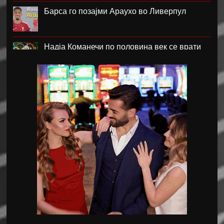
Барса го позајми Араухо во Ливерпул
Надја Команечи по половина век се врати
во Монтреал
ФК Пелистер со заштитен бренд по 81
година постоење !
Артета: Мојот Арсенал учи од грешките
Лука Зидан се раздели со Гранада
Џеронимо Рули е нов втор голман на Сити