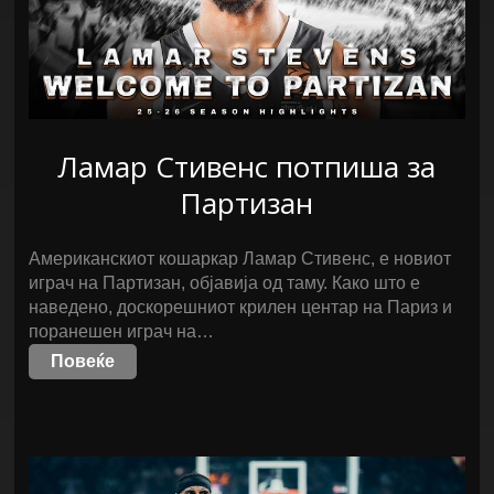
Ламар Стивенс потпиша за
Партизан
Американскиот кошаркар Ламар Стивенс, е новиот
играч на Партизан, објавија од таму. Како што е
наведено, доскорешниот крилен центар на Париз и
поранешен играч на…
Повеќе