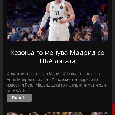
Хезоња го менува Мадрид со
НБА лигата
Хрватскиот кошаркар Марио Хезоња го напушта
Реал Мадрид ова лето. Хрватскиот кошаркар го
известил Реал Мадрид дека го напушта тимот и оди
во НБА. Кога…
Повеќе