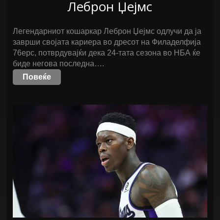
Леброн Џејмс
Легендарниот кошаркар Леброн Џејмс одлучи да ја
заврши својата кариера во дресот на Филаделфија
76ерс, потврдувајќи дека 24-тата сезона во НБА ќе
биде негова последна….
Повеќе