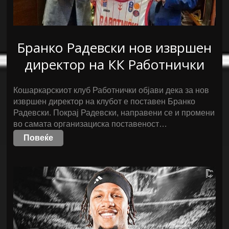
Бранко Радевски нов извршен
директор на КК Работнички
Кошаркарскиот клуб Работнички објави дека за нов
извршен директор на клубот е поставен Бранко
Радевски. Покрај Радевски, направени се и промени
во самата организациска поставеност…
Повеќе