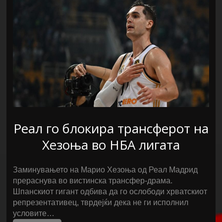
Реал го блокира трансферот на
Хезоња во НБА лигата
Заминувањето на Марио Хезоња од Реал Мадрид
прераснува во вистинска трансфер-драма.
Шпанскиот гигант одбива да го ослободи хрватскиот
репрезентативец, тврдејќи дека не ги исполнил
условите…