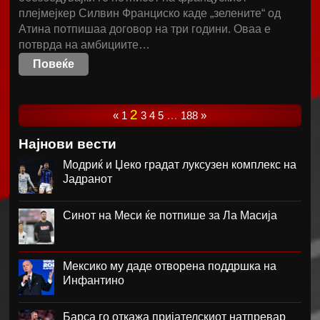
плејмејкер Силвин Франциско каде „зелените“ од
Атина потпишаа договор на три години. Оваа е
потврда на амбициите…
Повеќе
2
«
1
3
4
5
…
188
»
Најнови вести
Модриќ и Џеко градат луксузен комплекс на
Јадранот
Синот на Меси ќе потпише за Ла Масија
Мексико му даде отворена поддршка на
Инфантино
Барса го откажа пријателскиот натпревар