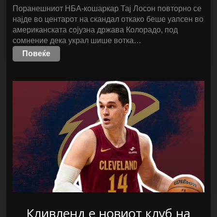
Поранешниот НБА-кошаркар Тај Лосон повторно се
најде во центарот на скандал откако беше уапсен во
американската сојузна држава Колорадо, под
сомнение дека украл шише вотка…
Повеќе
Кливленд е новиот клуб на