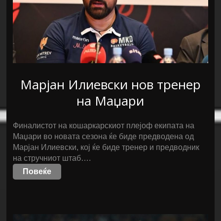
Марјан Илиевски нов тренер
на Маџари
Финалистот на кошаркарскиот плејоф екипата на
Маџари во новата сезона ќе биде предводена од
Марјан Илиевски, кој ќе биде тренер и предводник
на стручниот штаб….
Повеќе