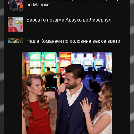
во Мароко
Барса го позајми Араухо во Ливерпул
Надја Команечи по половина век се врати
во Монтреал
ФК Пелистер со заштитен бренд по 81
година постоење !
Артета: Мојот Арсенал учи од грешките
Лука Зидан се раздели со Гранада
Џеронимо Рули е нов втор голман на Сити