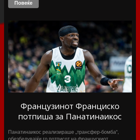
Повеќе
Французинот Франциско
потпиша за Панатинаикос
Панатинаикос реализираше „трансфер-бомба“,
обезбедувајќи го потписот на францускиот