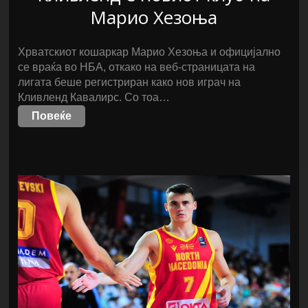
Марио Хезоња
Хрватскиот кошаркар Марио Хезоња и официјално
се враќа во НБА, откако на веб-страницата на
лигата беше регистриран како нов играч на
Кливленд Кавалирс. Со тоа…
Повеќе