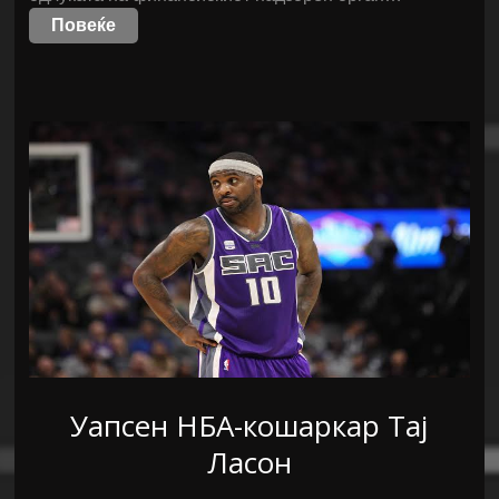
Повеќе
Уапсен НБА-кошаркар Тај
Ласон