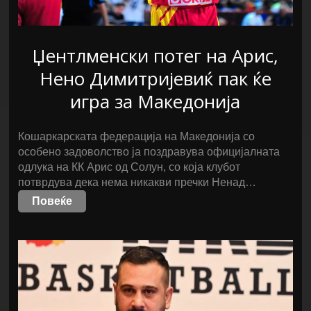
Џентлменски потег на Арис,
Нено Димитријевиќ пак ќе
игра за Македонија
Кошаркарската федерација на Македонија со
особено задоволство ја поздравува официјалната
одлука на КК Арис од Солун, со која клубот
потврдува дека нема никакви пречки Ненад…
Повеќе