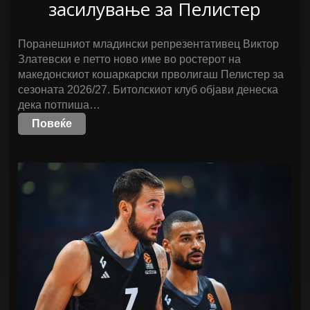
засилување за Пелистер
Поранешниот младински репрезентативец Виктор
Златевски е петто ново име во ростерот на
македонскиот кошаркарски прволигаш Пелистер за
сезоната 2026/27. Битолскиот клуб објави денеска
дека потпиша…
Повеќе