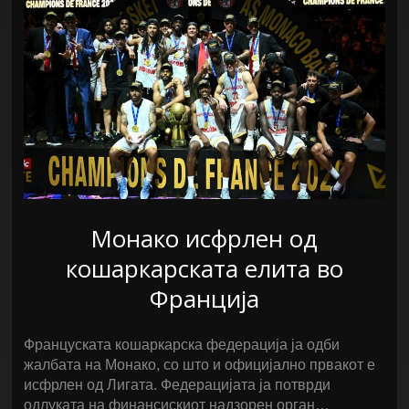
Монако исфрлен од
кошаркарската елита во
Франција
Француската кошаркарска федерација ја одби
жалбата на Монако, со што и официјално првакот е
исфрлен од Лигата. Федерацијата ја потврди
одлуката на финансискиот надзорен орган…