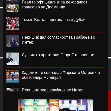
Реал го официјализира рекордниот
трансфер на Диоманде
Томас Волкап преговара со Дубаи
Перишиќ дал согласност за враќање во
Интер
Лусаил го претстави Георг Стојановски
Кадетите ги совладаа Фарските Острови и
обезбедија Мундијал
Перишиќ пред враќање во Интер
Лара Гут Бехрами означи крај на скијачката