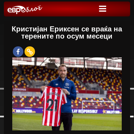
Кристијан Ериксен се враќа на
терените по осум месеци