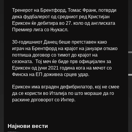
Тренерот на Брентфорд, Томас Франк, потврди
дека фудбалерот од средниот ред Кристијан
Ериксен ќе дебитира во 27. коло од англиската
Премиер лига со Њукасл.
30-годишниот Данец беше претставен како
играч на Брентфорд на крајот на јануари откако
потпиша договор со тимот до крајот на
сезоната. Тој меч ќе биде прв официјален за
Ериксен од јуни 2021 година кога на мечот со
Финска на ЕП доживеа срцев удар.
Ериксен има вграден дефибрилатор, кој не смее
да се користи во Италија по што мораше да го
раскине договорот со Интер.
Најнови вести