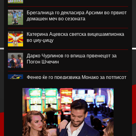
Брегалница го декласира Арсими во првиот
домашен меч во сезоната
Катерина Ацевска светска вицешампионка
во џиу-џицу
Дарко Чурлинов го впиша првенецот за
Погон Шчечин
Фенер ќе го предизвика Монако за потписот
на Лукаку
Челзи убедливо го надигра Милан во
Австралија
Кенан Јилдиз на листата на желби на
Арсенал