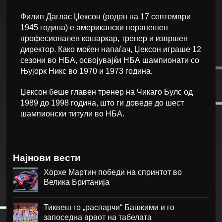
Филип Даглас Џексон (роден на 17 септември
1945 година) е американски поранешен
професионален кошаркар, тренер и извршен
директор. Како моќен напаѓач, Џексон играше 12
сезони во НБА, освојувајќи НБА шампионати со
Њујорк Никс во 1970 и 1973 година.
Џексон беше главен тренер на Чикаго Булс од
1989 до 1998 година, што ги доведе до шест
шампионски титули во НБА.
Најнови вести
Хорхе Мартин победи на спринтот во
Велика Британија
Тиквеш го „распарчи“ Башкими и го
запоседна врвот на табелата