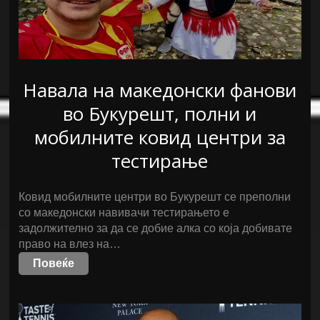
Навала на македонски фанови
во Букурешт, полни и
мобилните ковид центри за
тестирање
Ковид мобилните центри во Букурешт се преполни
со македонски навивачи тестирањето е
задолжително за да се добие алка со која добивате
право на влез на…
Повеќе