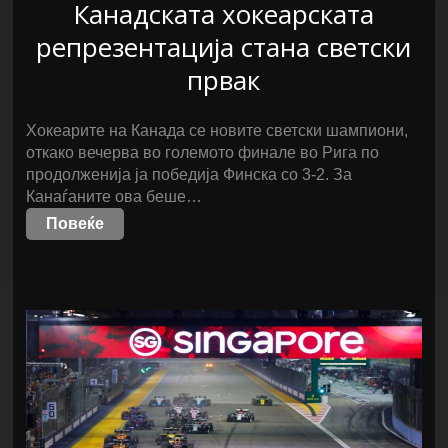
Канадската хокеарската
репрезентација стана светски
првак
Хокеарите на Канада се новите светски шампиони,
откако вечерва во големото финале во Рига по
продолженија ја победија Финска со 3-2. За
Канаѓаните ова беше…
Повеќе