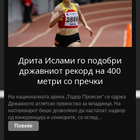
Дрита Ислами го подобри
државниот рекорд на 400
метри со пречки
На националната арена „Тодор Проески“ се одржа
Државното атлетско првенство за младинци. На
натпреварот беше дозволено да настапат, надвор
од конкуренција и сениорите, со оглед…
Повеќе