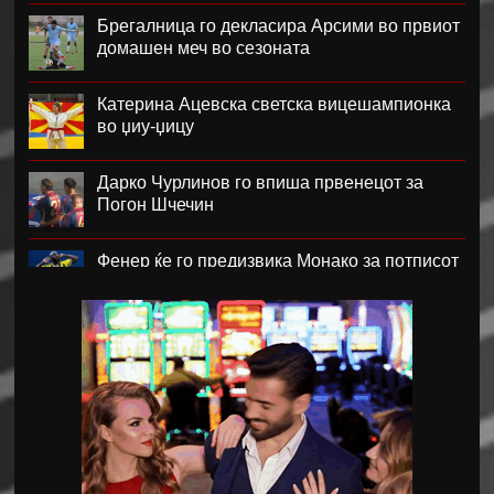
Брегалница го декласира Арсими во првиот
домашен меч во сезоната
Катерина Ацевска светска вицешампионка
во џиу-џицу
Дарко Чурлинов го впиша првенецот за
Погон Шчечин
Фенер ќе го предизвика Монако за потписот
на Лукаку
Челзи убедливо го надигра Милан во
Австралија
Кенан Јилдиз на листата на желби на
Арсенал