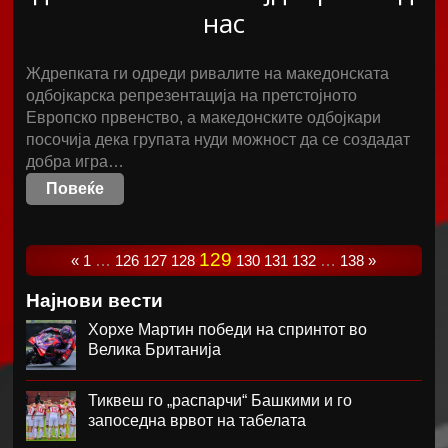
нас
Ждрепката ги одреди ривалите на македонската
одбојкарска репрезентација на претстојното
Европско првенство, а македонските одбојкари
посочија дека групата нуди можност да се создадат
добра игра…
Повеќе
129
«
1
…
126
127
128
130
131
132
…
138
»
Најнови вести
Хорхе Мартин победи на спринтот во
Велика Британија
Тиквеш го „распарчи“ Башкими и го
запоседна врвот на табелата