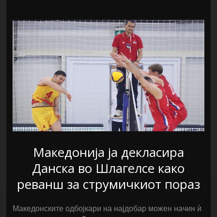
Македонија ја декласира
Данска во Шлагелсе како
реванш за струмичкиот пораз
Македонските одбојкари на најдобар можен начин ѝ