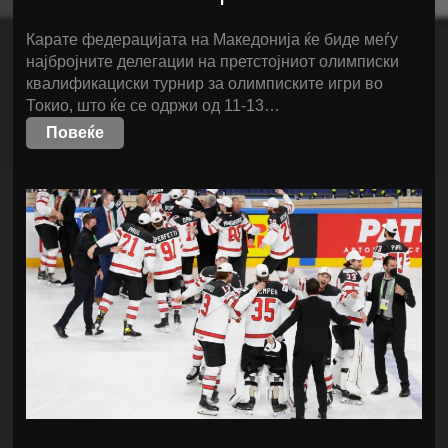
Карате федерацијата на Македонија ќе биде меѓу
најбројните делегации на претстојниот олимписки
квалификациски турнир за олимписките игри во
Токио, што ќе се одржи од 11-13…
Повеќе