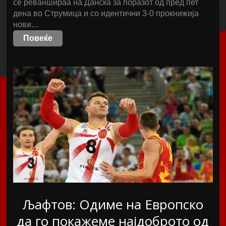
се реваншираа на Данска за поразот од пред пет
дена во Струмица и со идентични 3-0 прокнижија
нови…
Повеќе
Љафтов: Одиме на Европско
да го покажеме најдоброто од