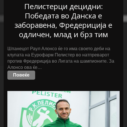
Пелистерци децидни:
Победата во Данска е
заборавена, Фредериција е
одличен, млад и брз тим
Шпанецот Раул Алонсо ќе го има своето деби на
клупата на Еурофарм Пелистер во натпреварот
против Фредериција во Лигата на шампионите. За
Алонсо ова ќе…
Повеќе