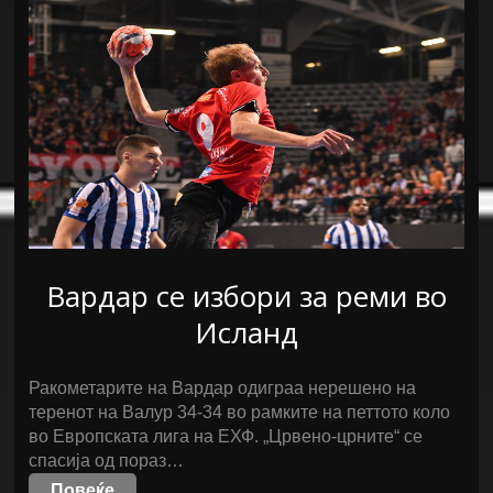
Вардар се избори за реми во
Исланд
Ракометарите на Вардар одиграа нерешено на
теренот на Валур 34-34 во рамките на петтото коло
во Европската лига на ЕХФ. „Црвено-црните“ се
спасија од пораз…
Повеќе