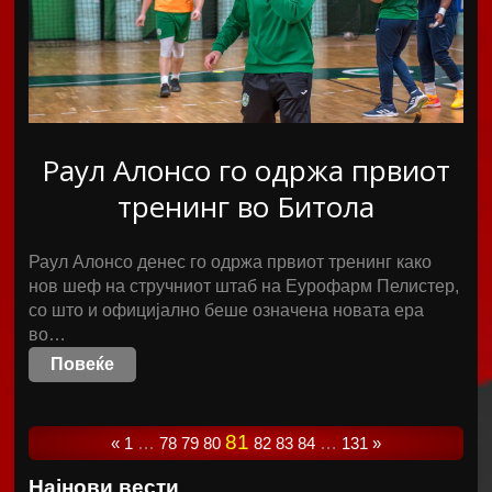
Раул Алонсо го одржа првиот
тренинг во Битола
Раул Алонсо денес го одржа првиот тренинг како
нов шеф на стручниот штаб на Еурофарм Пелистер,
со што и официјално беше означена новата ера
во…
Повеќе
81
«
1
…
78
79
80
82
83
84
…
131
»
Најнови вести