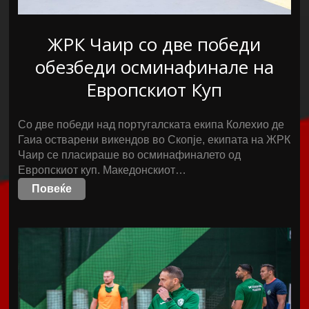
ЖРК Чаир со две победи
обезбеди осминафинале на
Европскиот Куп
Со две победи над португалската екипа Колехио де
Гаиа остварени викендов во Скопје, екипата на ЖРК
Чаир се пласираше во осминафиналето од
Европскиот куп. Македонскиот…
Повеќе