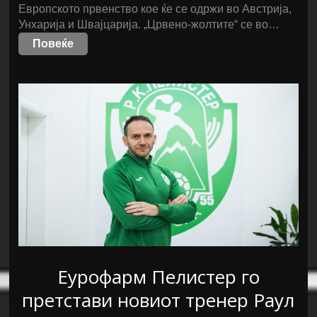
Европското првенство кое ќе се одржи во Австрија,
Унхарија и Швајцарија. „Црвено-жолтите“ се во…
Повеќе
Еурофарм Пелистер го
претстави новиот тренер Раул