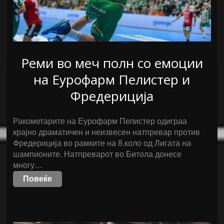
Реми во меч полн со емоции
на Еурофарм Пелистер и
Фредериција
Ракометарите на Еурофарм Пелистер одиграа
крајно драматичен и неизвесен натпревар против
Фредериција во рамките на 8.коло од Лигата на
шампионите. Натпреварот во Битола донесе
многу…
Повеќе