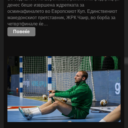
денес беше извршена ждрепката за
осминафиналето во Европскиот Куп. Единствениот
македонскиот претставник, ЖРК Чаир, во борба за
четвртфинале ќе…
Повеќе