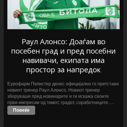
Раул Алонсо: Доаѓам во
посебен град и пред посебни
навивачи, екипата има
простор за напредок
Еурофарм Пелистер денес официјално го претстави
новиот тренер Раул Алонсо. Новиот тренер
зборуваше пред новинарите и ги искажа своите
први импресии од тимот, градот, соработниците….
Повеќе