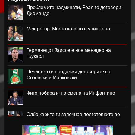
Проблемите надминати, Реал го договори
Диоманде
Мекгрегор: Моето колено е уништено
Германецот Јаисле е нов менаџер на
Њукасл
Пелистер ги продолжи договорите со
Созовски и Марковски
Фиго побара итна смена на Инфантино
Одбојкарите ги започнаа подготовките во
Крушево