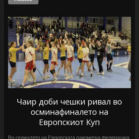
Чаир доби чешки ривал во
осминафиналето на
Европскиот Куп
Во седиштето на Европската ракометна федерација