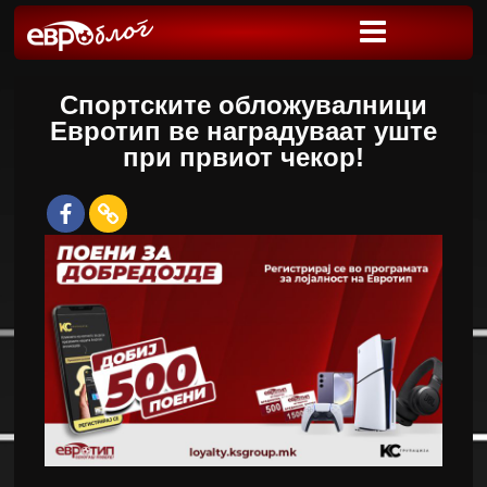
Спортските обложувалници
Евротип ве наградуваат уште
при првиот чекор!