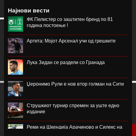
Најнови вести
ФК Пелистер со заштитен бренд по 81
година постоење !
Артета: Мојот Арсенал учи од грешките
Лука Зидан се раздели со Гранада
Џеронимо Рули е нов втор голман на Сити
Струшкиот турнир спремен за уште едно
издание
Реми на Шкендија Арачиново и Силекс на
воведот во второто коло на ПМФЛ