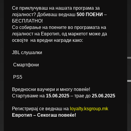
Се приклучуваш на нашата програма за
лојалност? Добиваш веднаш
500 ПОЕНИ
–
БЕСПЛАТНО!
Со собирање на поените во програмaта на
лојалност на Евротип, од маркетот може да
освојте на вредни награди како:
JBL слушалки
Смартфони
PS5
Вредносни ваучери и многу повеќе!
Стартуваме на
15.06.2025
– трае до
25.06.2025
Регистрирај се веднаш на
loyalty.ksgroup.mk
Евротип – Секогаш повеќе!