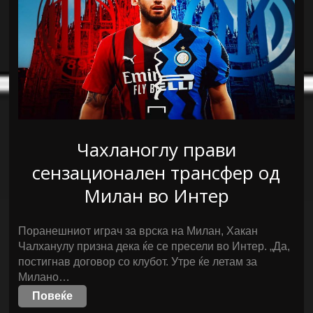
Чахланоглу прави
сензационален трансфер од
Милан во Интер
Поранешниот играч за врска на Милан, Хакан
Чалханулу призна дека ќе се пресели во Интер. „Да,
постигнав договор со клубот. Утре ќе летам за
Милано…
Повеќе