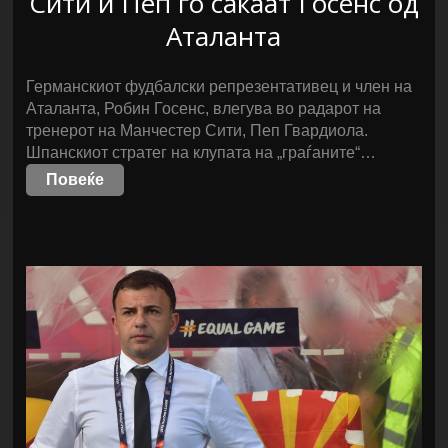
Сити и Пеп го сакаат Госенс од
Аталанта
Германскиот фудбалски репрезентативец и член на
Аталанта, Робин Госенс, влегува во радарот на
тренерот на Манчестер Сити, Пеп Гвардиола.
Шпанскиот стратег на клупата на „граѓаните“…
Повеќе