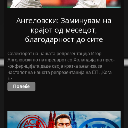
Ангеловски: Заминувам на
крајот од месецот,
благодарност до сите
Селекторот на нашата репрезентација Игор
Ангеловски по натпреварот со Холандија на прес-
конфернцијата даде своја кратка анализа за
настапот на нашата репрезентација на ЕП. „Кога
ќе…
Повеќе