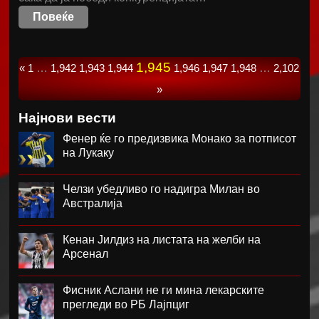
Повеќе
1,945
«
1
…
1,942
1,943
1,944
1,946
1,947
1,948
…
2,102
»
Најнови вести
Фенер ќе го предизвика Монако за потписот
на Лукаку
Челзи убедливо го надигра Милан во
Австралија
Кенан Јилдиз на листата на желби на
Арсенал
Фисник Аслани не ги мина лекарските
прегледи во РБ Лајпциг