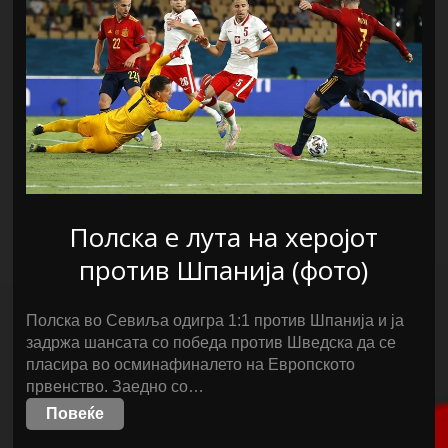
Полска е лута на херојот
против Шпанија (фото)
Полска во Севиља одигра 1:1 против Шпанија и ја
задржа шансата со победа против Шведска да се
пласира во осминафиналето на Европското
првенство. Заедно со…
Повеќе