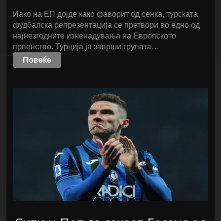
Иако на ЕП дојде како фаворит од сенка, турската
фудбалска репрезентација се претвори во едно од
најнезгодните изненадувања на Европското
првенство. Турција ја заврши групата…
Повеќе