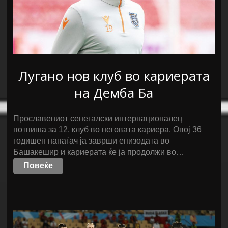
Лугано нов клуб во кариерата
на Демба Ба
Прославениот сенегалски интернационалец
потпиша за 12. клуб во неговата кариера. Овој 36
годишен напаѓач ја заврши епизодата во
Башакешир и кариерата ќе ја продолжи во…
Повеќе