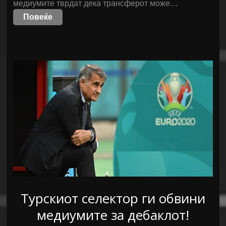
медиумите тврдат дека трансферот може…
Повеќе
Турскиот селектор ги обвини
медиумите за дебаклот!