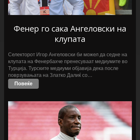
Фенер го сака Ангеловски на
клупата
Селекторот Игор Ангеловски би можел да седне на
клупата на Фенербахче пренесуваат медиумите во
Турција. Турските медиуми објавија дека после
поврзувањата на Златко Далиќ со…
Повеќе