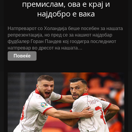
премислам, ова е крај и
најдобро е вака
Натпреварот со Холандија беше посебен за нашата
репрезентација, но пред се за нашиот најдобар
фудбалер Горан Пандев кој гоодигра последниот
натпревар во дресот на нашата…
Повеќе