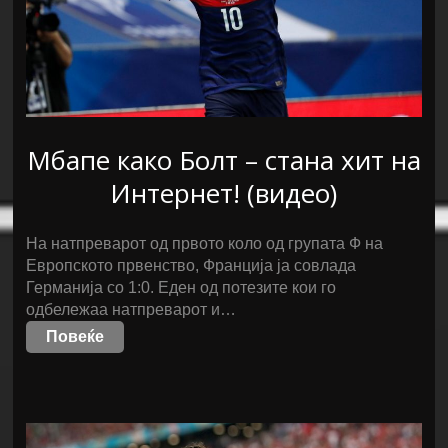
Мбапе како Болт – стана хит на
Интернет! (видео)
На натпреварот од првото коло од групата Ф на
Европското првенство, Франција ја совлада
Германија со 1:0. Еден од потезите кои го
одбележаа натпреварот и…
Повеќе