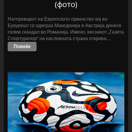
(фото)
Натпреварот на Европското првенство кој во
Букурешт го одиграа Македонија и Австрија донесе
голем скандал во Романија. Имено, весникот „Газета
Спортурилор“ на насловната страна открива…
Повеќе