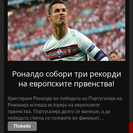
Роналдо собори три рекорди
на европските првенства!
Кристијано Роналдо во победата на Португалија на
Романија испиша историја на европските
првенства. Португалија долго се мачеше, а до
победата стигна со головите во финишот…
Повеќе