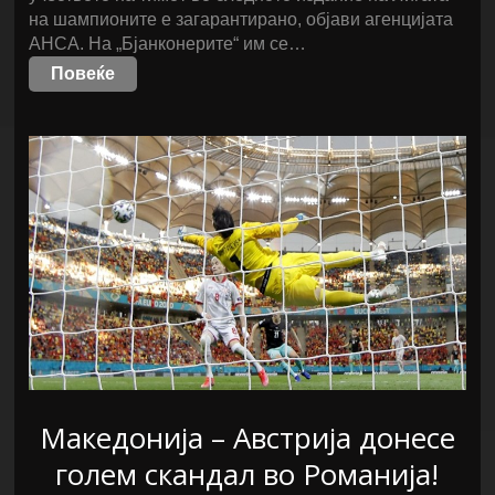
на шампионите е загарантирано, објави агенцијата
АНСА. На „Бјанконерите“ им се…
Повеќе
Македонија – Австрија донесе
голем скандал во Романија!