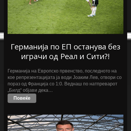
Германија по ЕП останува без
играчи од Реал и Сити?!
Германија на Европско првенство, последното на
кое репрезентацијата ја води Јоаким Лев, отвори со
пораз од Франција со 1:0. Веднаш по натпреварот
„Билд“ објави дека…
Повеќе