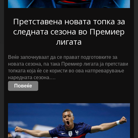
Претставена новата топка за
следната сезона во Премиер
лигата
Веќе започнуваат да се прават подготовките за
новата сезона, па така Премиер лигата ја претстави
топката која ќе се користи во ова натпреварување
наредната сезона….
Повеќе