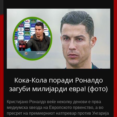
Кока-Кола поради Роналдо
загуби милијарди евра! (фото)
Кристијано Роналдо веќе неколку денови е прва
медиумска ѕвезда на Европското првенство, а во
пресрет на премиерниот натпревар против Унгарија