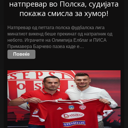
натпревар во Полска, судијата
покажа смисла за хумор!
Натпревар од петтата полска фудбалска лига
минатиот викенд беше прекинат од натрапник од
небото. Играчите на Олимпија Елблаг и ПИСА
Примавера Барчево пазеа каде е…
Повеќе