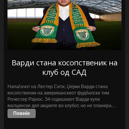
Варди стана косопственик на
клуб од САД
Напаѓачот на Лестер Сити, Џејми Варди стана
косопственик на американскиот фудбалски тим
Рочестер Рајнос. 34-годишниот Варди купи
малцински дел акциите во клубот, но не планира…
Повеќе