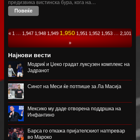
предизвика вистинска бура, кога на…
Повеќе
1,950
«
1
…
1,947
1,948
1,949
1,951
1,952
1,953
…
2,101
»
Најнови вести
Модриќ и Џеко градат луксузен комплекс на
Јадранот
Синот на Меси ќе потпише за Ла Масија
Мексико му даде отворена поддршка на
Инфантино
Барса го откажа пријателскиот натпревар
во Мароко