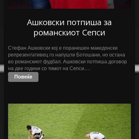
Ашковски потпиша за
романскиот Сепси
Стефан Ашковски кој е поранешен македонски
репрезентативец го напушти Ботошани, но остана
во романскиот фудбал. Ашковски потпиша договор
на две години со тимот на Сепси….
Повеќе