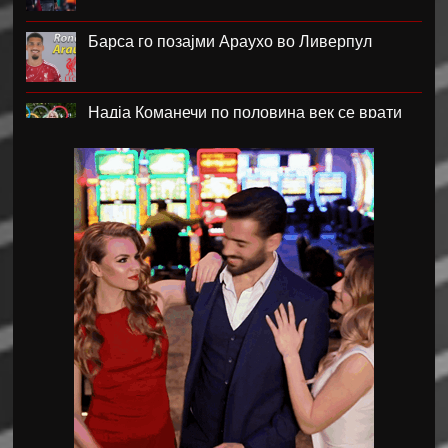
Барса го позајми Араухо во Ливерпул
Надја Команечи по половина век се врати
во Монтреал
ФК Пелистер со заштитен бренд по 81
година постоење !
Артета: Мојот Арсенал учи од грешките
Лука Зидан се раздели со Гранада
Џеронимо Рули е нов втор голман на Сити