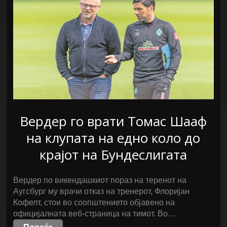
Вердер го врати Томас Шааф
на клупата на едно коло до
крајот на Бундеслигата
Вердер по викендашкиот пораз на теренот на
Аугсбург му врачи отказ на тренерот, Флоријан
Кофелт, стои во соопштението објавено на
официјалната веб-страница на тимот. Во…