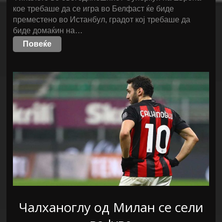
кое требаше да се игра во Белфаст ќе биде
преместено во Истанбул, градот кој требаше да
биде домаќин на…
Повеќе
Чалханоглу од Милан се сели