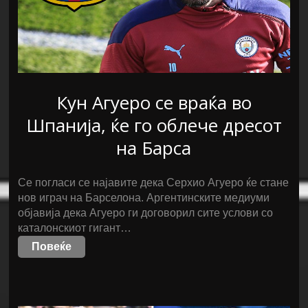
Кун Агуеро се враќа во
Шпанија, ќе го облече дресот
на Барса
Се погласи се најавите дека Серхио Агуеро ќе стане
нов играч на Барселона. Аргентинските медиуми
објавија дека Агуеро ги договорил сите услови со
каталонскиот гигант…
Повеќе