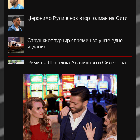
Џеронимо Рули е нов втор голман на Сити
Струшкиот турнир спремен за уште едно
издание
Реми на Шкендија Арачиново и Силекс на
воведот во второто коло на ПМФЛ
Јунајтед позајми два свои голови
Пеп Чаварија од Рајо пред потпис со Челзи
Рајндерс е приоритет на Јуве во летниот
преоден рок