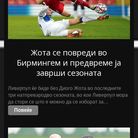
Жота се повреди во
Бирмингем и предвреме ја
заврши сезоната
Ливерпул ќе биде без Диого Жота во последните
три натпревародво сезоната, во кои Ливерпул мора
да стори се што е можно да се изборат за…
Повеќе