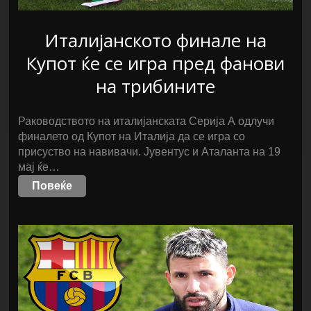
Италијанското финале на
Купот ќе се игра пред фанови
на трибините
Раководството на италијанската Серија А одлучи
финалето од Купот на Италија да се игра со
присуство на навивачи. Јувентус и Аталанта на 19
мај ќе…
Повеќе