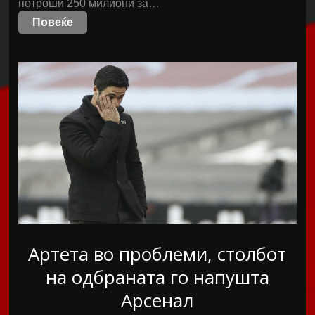
потроши 250 милиони за…
Повеќе
Артета во проблеми, столбот
на одбраната го напушта
Арсенал