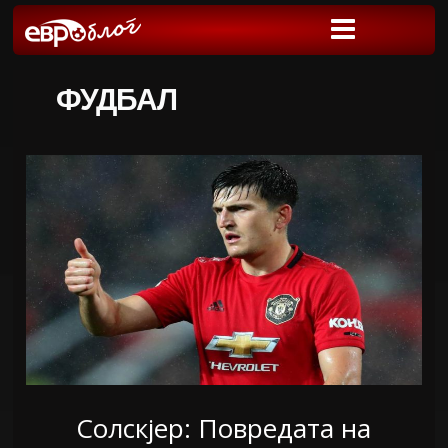
ФУДБАЛ
Солскјер: Повредата на