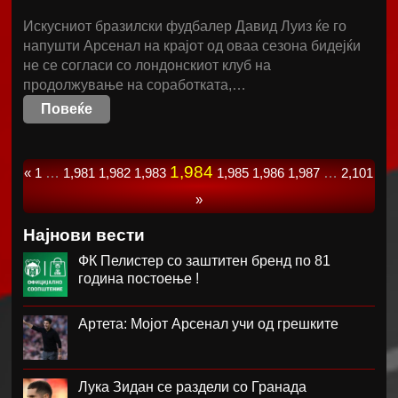
Искусниот бразилски фудбалер Давид Луиз ќе го
напушти Арсенал на крајот од оваа сезона бидејќи
не се согласи со лондонскиот клуб на
продолжување на соработката,…
Повеќе
1,984
«
1
…
1,981
1,982
1,983
1,985
1,986
1,987
…
2,101
»
Најнови вести
ФК Пелистер со заштитен бренд по 81
година постоење !
Артета: Мојот Арсенал учи од грешките
Лука Зидан се раздели со Гранада