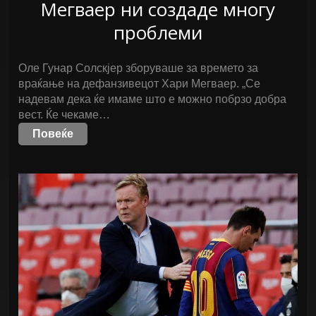
Мегваер ни создаде многу
проблеми
Оле Гунар Солскјер зборуваше за времето за
враќање на дефанзивецот Хари Мегваер. „Се
надевам дека ќе имаме што е можно побрзо добра
вест. Ќе чекаме…
Повеќе