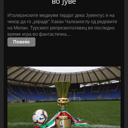
во Јуве
Италијанските медиуми тврдат дека Јувентус е на
чекор да го „украде“ Хакан Чалханоглу од редовите
на Милан. Турскиот репрезентативец во последно
време игра во фантастична…
Повеќе