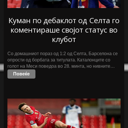
Куман по дебаклот од Селта го
коментираше својот статус во
клубот
Со домашниот пораз од 1:2 од Селта, Барселона се
опрости од борбата за титулата. Каталонците со
голот на Меси поведоа во 28. минта, но нивните…
Повеќе