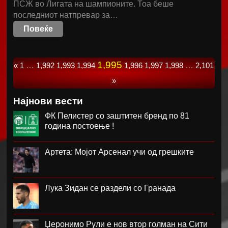
ПСЖ во Лигата на шампионите. Тоа беше
последниот натпревар за…
Повеќе
1,995
«
1
…
1,992
1,993
1,994
1,996
1,997
1,998
…
2,101
»
Најнови вести
ФК Пелистер со заштитен бренд по 81
година постоење !
Артета: Мојот Арсенал учи од грешките
Лука Зидан се раздели со Гранада
Џеронимо Рули е нов втор голман на Сити