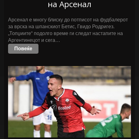
на Арсенал
Арсенал е многу блиску до потписот на фудбалерот
за врска на шпанскиот Бетис, Гвидо Родригез.
„Топџиите“ подолго време ги следат настапите на
Аргентинецот и сега…
Повеќе