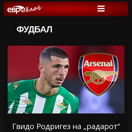
ФУДБАЛ
Гвидо Родригез на „радарот“