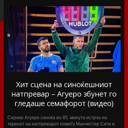
Хит сцена на синоќешниот
натпревар – Агуеро збунет го
гледаше семафорот (видео)
Серхио Агуеро синоќа во 85. минута истрча на
теренот на натпреварот помеѓу Манчестер Сити и