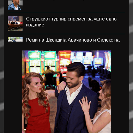
Струшкиот турнир спремен за уште едно
издание
Реми на Шкендија Арачиново и Силекс на
воведот во второто коло на ПМФЛ
Јунајтед позајми два свои голови
Пеп Чаварија од Рајо пред потпис со Челзи
Рајндерс е приоритет на Јуве во летниот
преоден рок
Феликс Нмеча е замената за Бруно
Гимараеш во Њукасл