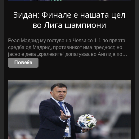
Зидан: Финале е нашата цел
во Лига шампиони
Реал Мадрид му гостува на Челзи со 1-1 по првата
средба од Мадрид, противникот има предност, но
јасно е дека „кралевите“ допатуваа во Англија по…
Повеќе