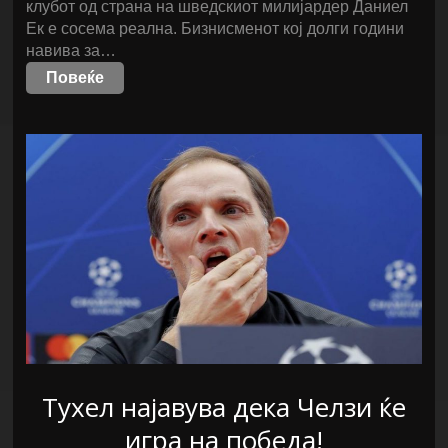
клубот од страна на шведскиот милијардер Даниел
Ек е сосема реална. Бизнисменот кој долги години
навива за…
Повеќе
Тухел најавува дека Челзи ќе
игра на победа!