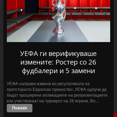
УЕФА ги верификуваше
измените: Ростер со 26
фудбалери и 5 замени
УЕФА направи измени во регулативата на
претстојното Европско првенство. УЕФА одлучи да
бидат проширени апликациите на репрезентациите
кои учествуваат на турнирот на 26 играчи. Во…
Повеќе