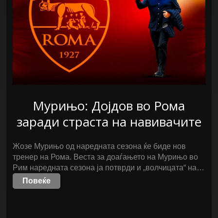
Мурињо: Дојдов во Рома
заради страста на навивачите
Жозе Мурињо од наредната сезона ќе биде нов
тренер на Рома. Веста за доаѓањето на Мурињо во
Рим наредната сезона ја потврди и „волчицата“ на…
Повеќе