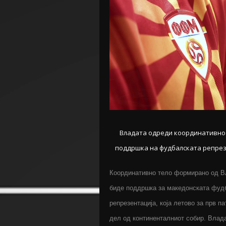
Владата одреди координативно 
поддршка на фудбалската репрез
Координативно тело формирано од В
биде поддршка за македонската фуд
репрезентација, која летово за прв па
дел од континенталниот собир. Влад