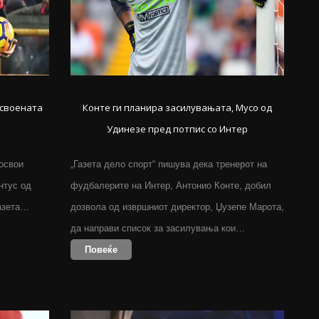
освоената
Конте ги планира засилувањата, Мусо од
Удинезе пред потпис со Интер
 освои
„Газета дело спорт“ пишува дека тренерот на
ентус од
фудбалерите на Интер, Антонио Конте, добил
Газета…
дозвола од извршниот директор, Џузепе Марота,
да направи список за засилувања кои…
Повеќе