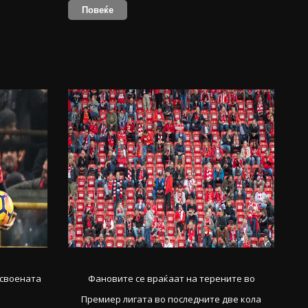
Повеќе
освоената
Фановите се враќаат на терените во
Премиер лигата во последните две кола