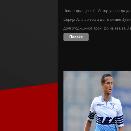
После долг „пост“, Интер успеа да ја
Серија А, а со тоа и да го симне Јув
долгогодишниот трон. Во изјава за „
Повеќе