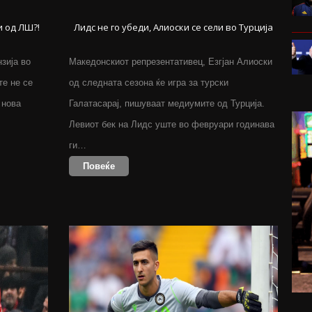
и од ЛШ?!
Лидс не го убеди, Алиоски се сели во Турција
зија во
Македонскиот репрезентативец, Езгјан Алиоски
те не се
од следната сезона ќе игра за турски
 нова
Галатасарај, пишуваат медиумите од Турција.
Левиот бек на Лидс уште во февруари годинава
ги…
Повеќе