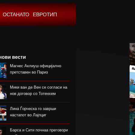
ОСТАНАТО
ЕВРОТИП
нови вести
Магнес Аклиуш официјално
претставен во Париз
Мики ван де Вен се согласи на
нов договор со Тотенхем
Лина Ѓорческа го заврши
настапот во Лајпциг
Барса и Сити почнаа преговори