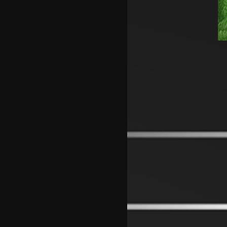
Винициус го продолжи
договорот со Реал Мадрид
Македонските кадети со победа
го отворија Европското Б
првенство во Скопје
Шкендија несреќно загуби на
првиот меч против Хибернијан
Реал го официјализира
рекордниот трансфер на
Диоманде
Томас Волкап преговара со
Дубаи
Перишиќ дал согласност за
враќање во Интер