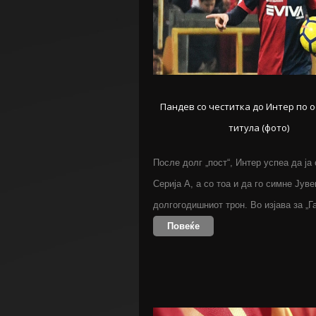
Пандев со честитка до Интер по 
титула (фото)
После долг „пост“, Интер успеа да ја
Серија А, а со тоа и да го симне Јув
долгогодишниот трон. Во изјава за „
Повеќе