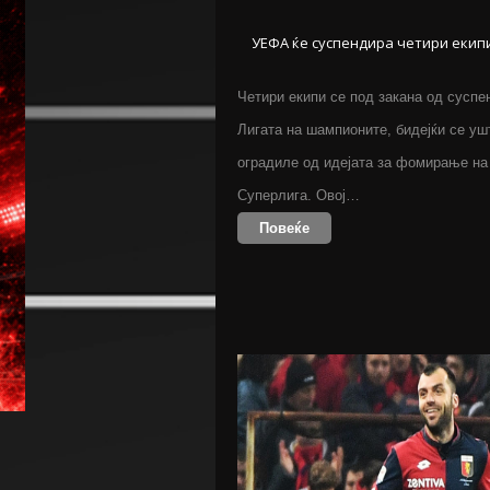
УЕФА ќе суспендира четири екип
Четири екипи се под закана од суспен
Лигата на шампионите, бидејќи се уш
оградиле од идејата за фомирање на
Суперлига. Овој…
Повеќе