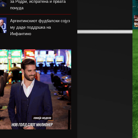
за Родри, испратена и првата
понуда
Аргентинскиот фудбалски сојуз
му даде поддршка на
Инфантино
Арсенал се вклучи во трката за
Ромеро
ПСЖ го купи најдобриот
фудбалер на Монако
Крстевски го замени МЗТ
Скопје со Куманово
Силверстоун се враќа во
календарот на Мото ГП
шампионатот