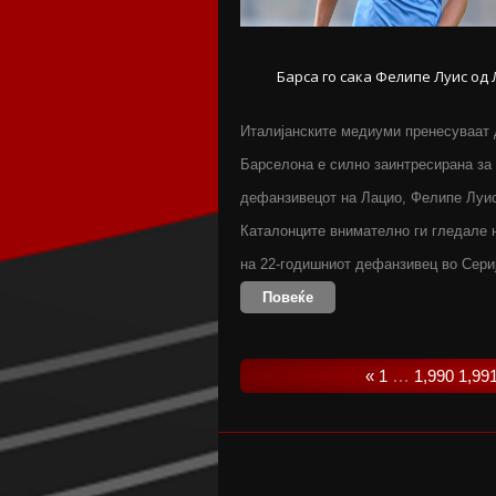
Барса го сака Фелипе Луис од
Италијанските медиуми пренесуваат 
Барселона е силно заинтресирана за
дефанзивецот на Лацио, Фeлипе Луи
Каталонците внимателно ги гледале 
на 22-годишниот дефанзивец во Сери
Повеќе
«
1
…
1,990
1,99