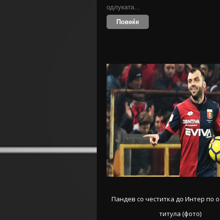
одлуката…
Повеќе
Пандев со честитка до Интер по 
титула (фото)