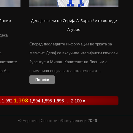
 Лацио
Депај се сели во Серија А, Барса ќе го доведе
Агуеро
дека
Според последните информации во трката за
с.
Мемфис Депај се вклучиле италијански клубови
настапите
Јувентус и Милан. Капитенот на Лион им е
ја А….
прималива опција затоа што неговиот…
Повеќе
1,993
1
1,992
1,994
1,995
1,996
…
2,100
»
©
2026
Евротип | Спортски обложувалници