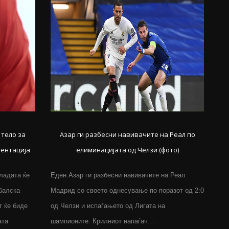
тело за
Азар ги разбесни навивачите на Реал по
ентација
елиминацијата од Челзи (фото)
ладата ќе
Еден Азар ги разбесни навивачите на Реал
балска
Мадрид со своето однесување по поразот од 2:0
т ќе биде
од Челзи и испаѓањето од Лигата на
ата
шампионите. Крилниот напаѓач…