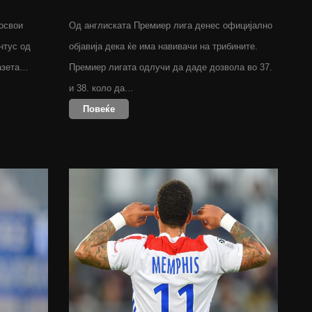
 освои
Oд англиската Премиер лига денес официјално
ентус од
објавија дека ќе има навивачи на трибините.
Газета…
Премиер лигата одлучи да даде дозвола во 37.
и 38. коло да…
Повеќе