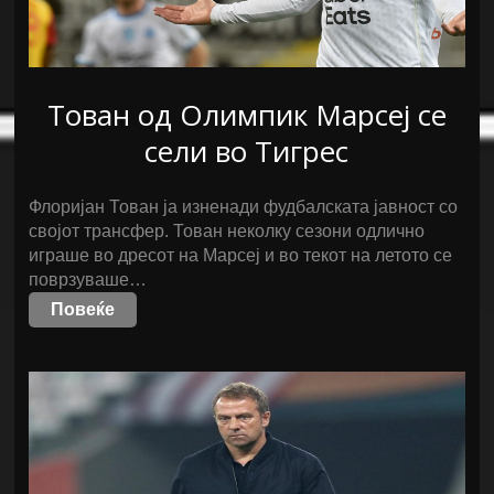
Тован од Олимпик Марсеј се
сели во Тигрес
Флоријан Тован ја изненади фудбалската јавност со
својот трансфер. Тован неколку сезони одлично
играше во дресот на Марсеј и во текот на летото се
поврзуваше…
Повеќе