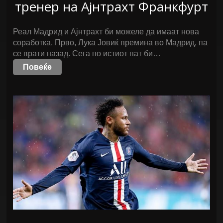
тренер на Ајнтрахт Франкфурт
Реал Мадрид и Ајнтрахт би можеле да имаат нова
соработка. Прво, Лука Јовиќ премина во Мадрид, па
се врати назад. Сега по истиот пат би…
Повеќе