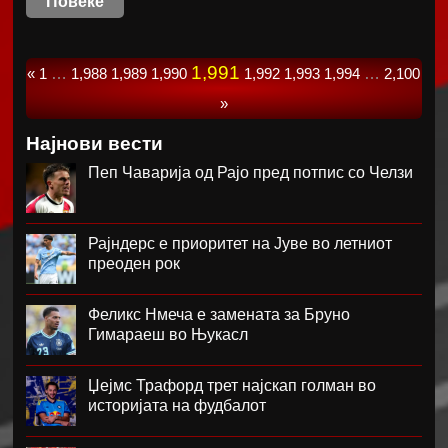
Повеќе
1,991
«
1
…
1,988
1,989
1,990
1,992
1,993
1,994
…
2,100
»
Најнови вести
Пеп Чаварија од Рајо пред потпис со Челзи
Рајндерс е приоритет на Јуве во летниот
преоден рок
Феликс Нмеча е замената за Бруно
Гимараеш во Њукасл
Џејмс Трафорд трет најскап голман во
историјата на фудбалот