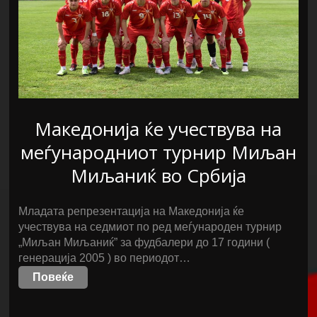
Македонија ќе учествува на
меѓународниот турнир Миљан
Миљаниќ во Србија
Младата репрезентација на Македонија ќе
учествува на седмиот по ред меѓународен турнир
„Миљан Миљаниќ” за фудбалери до 17 години (
генерација 2005 ) во периодот…
Повеќе