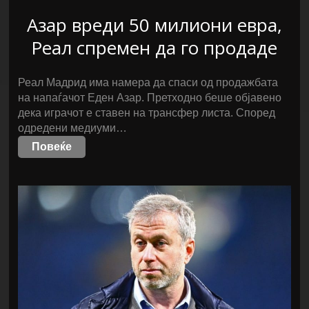
Азар вреди 50 милиони евра,
Реал спремен да го продаде
Реал Мадрид има намера да спаси од продажбата
на напаѓачот Еден Азар. Претходно беше објавено
дека играчот е ставен на трансфер листа. Според
одредени медиуми…
Повеќе