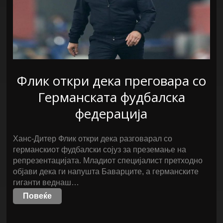
Флик откри дека преговара со
Германската фудбалска
федерација
Ханс-Дитер Флик откри дека разговарал со
германскиот фудбалски сојуз за преземање на
репрезентацијата. Младиот специјалист претходно
објави дека ги напушта Баварците, а германските
гиганти веднаш…
Повеќе