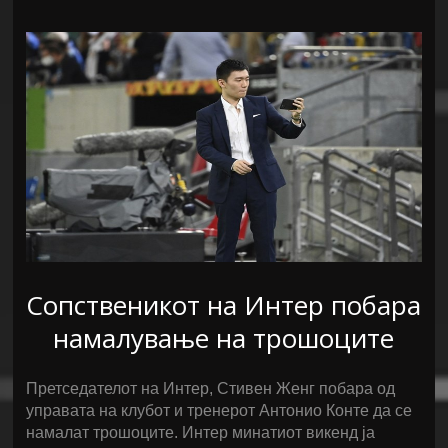
Сопственикот на Интер побара
намалување на трошоците
Претседателот на Интер, Стивен Женг побара од
управата на клубот и тренерот Антонио Конте да се
намалат трошоците. Интер минатиот викенд ја