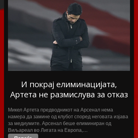
И покрај елиминацијата,
Артета не размислува за отказ
Микел Артета предводникот на Арсенал нема
намера да замине од клубот според неговата изјава
за медиумите. Арсенал беше елиминиран од
Виљареал во Лигата на Европа,…