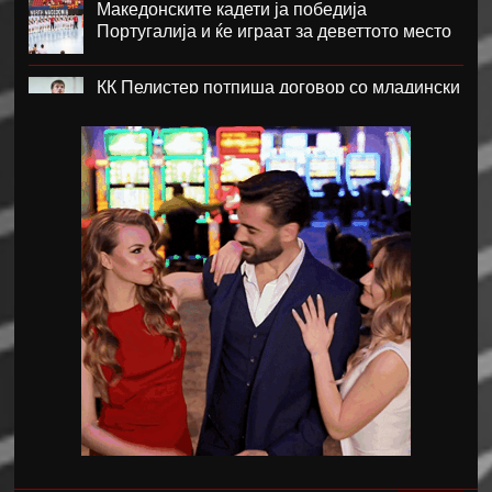
Македонските кадети ја победија
Португалија и ќе играат за деветтото место
КК Пелистер потпиша договор со младински
репрезентативец
Магнес Аклиуш официјално претставен во
Париз
Мики ван де Вен се согласи на нов договор
со Тотенхем
Лина Ѓорческа го заврши настапот во
Лајпциг
Барса и Сити почнаа преговори за Родри,
испратена и првата понуда
Аргентинскиот фудбалски сојуз му даде