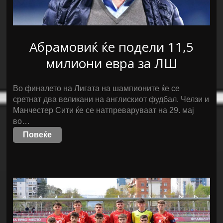
Абрамовиќ ќе подели 11,5
милиони евра за ЛШ
Во финалето на Лигата на шампионите ќе се
сретнат два великани на англискиот фудбал. Челзи и
Манчестер Сити ќе се натпреваруваат на 29. мај
во…
Повеќе