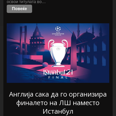
освои титулата во…
Повеќе
Англија сака да го организира
финалето на ЛШ наместо
Истанбул