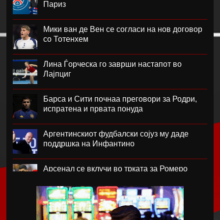
Париз
Мики ван де Вен се согласи на нов договор
со Тотенхем
Лина Ѓорческа го заврши настапот во
Лајпциг
Барса и Сити почнаа преговори за Родри,
испратена и првата понуда
Аргентинскиот фудбалски сојуз му даде
поддршка на Инфантино
Арсенал се вклучи во трката за Ромеро
ПСЖ го купи најдобриот фудбалер на
Монако