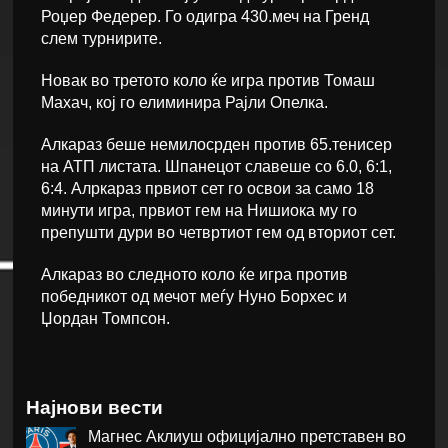
Роџер Федерер. Го одигра 430.меч на Гренд
слем турнирите.
Новак во третото коло ќе игра против Томаш
Махач, кој го елиминира Рајли Опелка.
Алкараз беше немилосрден против 65.тенисер
на АТП листата. Шпанецот славеше со 6.0, 6:1,
6:4. Алркараз првиот сет го освои за само 18
минути игра, првиот гем на Нишиока му го
препушти дури во четвртиот гем од вториот сет.
Алкараз во следното коло ќе игра против
победникот од мечот меѓу Нуно Борхес и
Џордан Томпсон.
Најнови вести
Магнес Аклиуш официјално претставен во