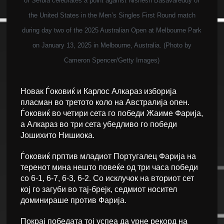
of Serbia celebrates a point against Nishesh Basavareddy of
the United States in the Men’s Singles First Round match
during day two of the 2025 Australian Open at Melbourne Park
on January 13, 2025 in Melbourne, Australia. (Photo by
Cameron Spencer/Getty Images)
Новак Ѓоковиќ и Карлос Алкараз изборија
пласман во третото коло на Австралија опен.
Ѓоковиќ во четири сета го победи Жаиме Фарија,
а Алкараз во три сета убедливо го победи
Јошихито Нишиока.
Ѓоковиќ прптив младиот Португалец Фарија на
теренот мина нешто повеќе од три часа победи
со 6-1, 6-7, 6-3, 6-2. Со исклучок на вториот сет
кој го загуби во тај-брејк, седмиот носител
доминираше против Фарија.
Покрај победата тој успеа да урне рекорд на