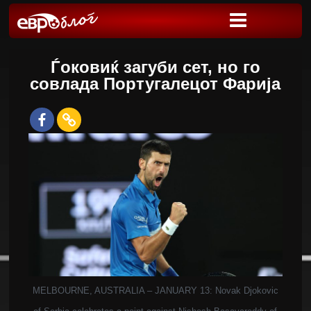
Ѓоковиќ загуби сет, но го
совлада Португалецот Фарија
MELBOURNE, AUSTRALIA – JANUARY 13: Novak Djokovic